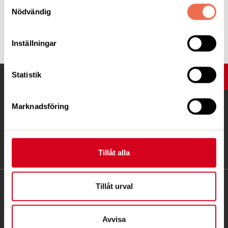
Samtyckesval
Nödvändig
Tipsa
Inställningar
Statistik
UPP
Marknadsföring
Tillåt alla
Tillåt urval
KONTAKT
Besöksadress:
Avvisa
Ågatan 12 C, 172 62 Sundbyberg