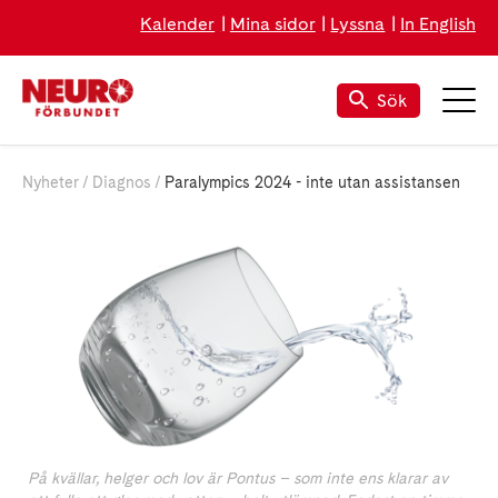
Kalender
Mina sidor
Lyssna
In English
Sök
Nyheter
Diagnos
Paralympics 2024 - inte utan assistansen
På kvällar, helger och lov är Pontus – som inte ens klarar av