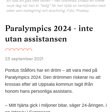
att fylla ett glas med vatten – helt utlämnad. Endast en timme
varje dag när han är ”ledig” får han hjälp av hemtjänsten med
saker som matlagning och duschning. Foto: Pixabay.
Paralympics 2024 - inte
utan assistansen
23 september 2021
Pontus Stålfors har en dröm – att vara med på
Paralympics 2024. Den drömmen riskerar nu att
krossas efter att Uppsala kommun tagit ifrån
honom hans personliga assistans.
– Mitt hjärta gick i miljoner bitar, säger 24-åringen, i