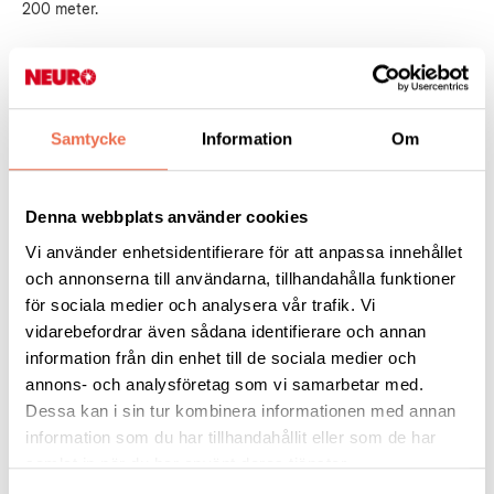
200 meter.
Men nu är Pontus satsning mot Paralympics i Paris 2024
allvarligt hotad eftersom han nekats personlig assistans.
Samtycke
Information
Om
Läs hela intervjun
Denna webbplats använder cookies
Vi använder enhetsidentifierare för att anpassa innehållet
och annonserna till användarna, tillhandahålla funktioner
Expressen
för sociala medier och analysera vår trafik. Vi
vidarebefordrar även sådana identifierare och annan
information från din enhet till de sociala medier och
annons- och analysföretag som vi samarbetar med.
Dessa kan i sin tur kombinera informationen med annan
information som du har tillhandahållit eller som de har
samlat in när du har använt deras tjänster.