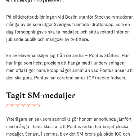
en intervju i Expressen.
På elitidrottsutbildningen vid Bosön utanför Stockholm studerar
många av de som utgör Sveriges framtida idrottshopp. Som en
dag förhoppningsvis ska ta medaljer, och sätta rekord inför en
jublande publik och mängder av tv-tittare.
En av eleverna skiljer sig från de andra – Pontus Stålfors. Han
har inga som helst problem att hänga med i undervisningen,
men oftast gör hans kropp något annat än vad Pontus anser att
den ska göra. Pontus har cerebral pares (CP) sedan födseln.
Tagit SM-medaljer
Ytterligare en sak som sannolikt gör honom annorlunda jämfört
med många i hans klass är att Pontus redan har börjat plocka
medaljer. Senast, i somras, blev det SM-brons på både 100 och