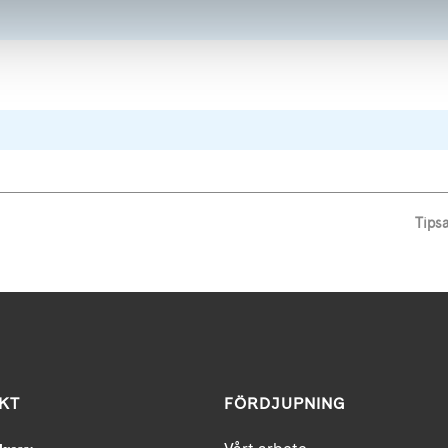
Tips
KT
FÖRDJUPNING