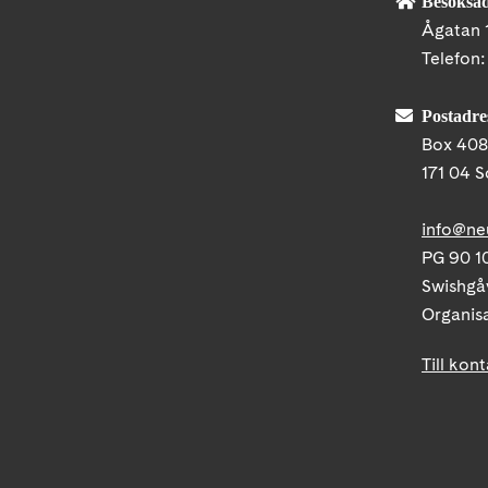
Besöksad
Ågatan 
Telefon
Postadre
Box 40
171 04 S
info@ne
PG 90 10
Swishgå
Organis
Till kon