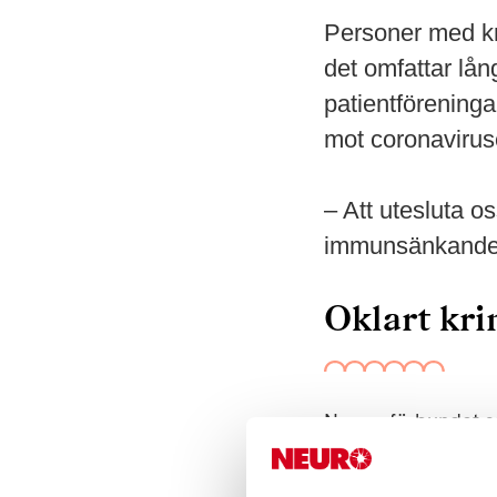
Personer med kr
det omfattar lå
patientföreningar
mot coronaviruse
– Att utesluta 
immunsänkande 
Oklart kri
Neuro, förbundet s
frågetecken kring
medicinering. Alla u