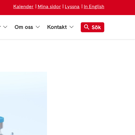
Kalender
Mina sidor
Lyssna
In English
r
Om oss
Kontakt
Sök