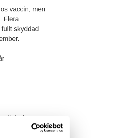
dos vaccin, men
. Flera
 fullt skyddad
tember.
år
 att det finns
immunsänkande