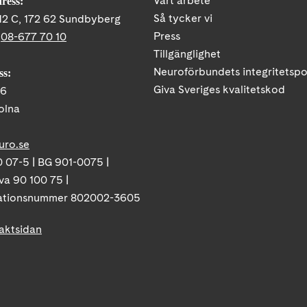
Vårt arbete
ress:
Så tycker vi
12 C, 172 62 Sundbyberg
Press
:
08-677 70 10
Tillgänglighet
Neuroförbundets integritetspo
ss:
Giva Sveriges kvalitetskod
86
olna
uro.se
 07-5 | BG 901-0075 |
va 90 100 75 |
ationsnummer 802002-3605
taktsidan