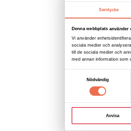
Samtycke
Det är fortfarande 
både dos ett och tv
behöver vänta tills
Denna webbplats använder 
Vi använder enhetsidentifierar
– Visst finns det e
sociala medier och analysera 
till de sociala medier och a
med annan information som du 
Oro finns även krin
Samtyckesval
– Vissa fullvaccine
Nödvändig
tog förra året med 
Avvisa
Läs hel