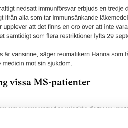
aftigt nedsatt immunförsvar erbjuds en tredje 
ngt ifrån alla som tar immunsänkande läkemedel
 upplever att det finns en oro över att inte vara
t samtidigt som flera restriktioner lyfts 29 sep
oss är vansinne, säger reumatikern Hanna som f
medicin mot sin sjukdom.
ng vissa MS-patienter
om samlar personer med neurologiska diagnoser, uppger
 cirka 6 000 MS-patienter som behandlas med starkt 
tvecklar inte antikroppar trots full vaccinering.