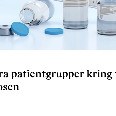
era patientgrupper kring 
osen