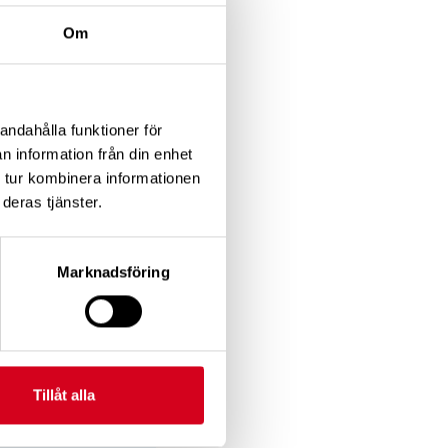
Om
 de måste ta om
nebära att de
os som ger effekt.
andahålla funktioner för
 Lidbäck.
n information från din enhet
 tur kombinera informationen
deras tjänster.
Det lilla hänsyn man
Marknadsföring
roväckande.
Tillåt alla