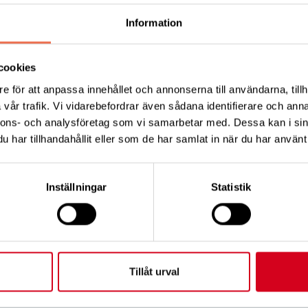
Information
inte klarlagt om det räcker med en tredje dos eller om
å för att uppnå full effekt med antikroppar. Det kan in
 immunförsvaret återhämtat sig innan de får påfyllnadsd
cookies
e för att anpassa innehållet och annonserna till användarna, tillh
n oro, särskilt i den här gruppen, säger ordföranden Lise
vår trafik. Vi vidarebefordrar även sådana identifierare och anna
nnons- och analysföretag som vi samarbetar med. Dessa kan i sin
har tillhandahållit eller som de har samlat in när du har använt 
g restriktionslättnaderna 29 september.
rade som tillhör riskgrupp vågar fortfarande inte gå ut. 
Inställningar
Statistik
att hålla avstånd har fullständigt försvunnit, vilket är o
Tillåt urval
a nyheten