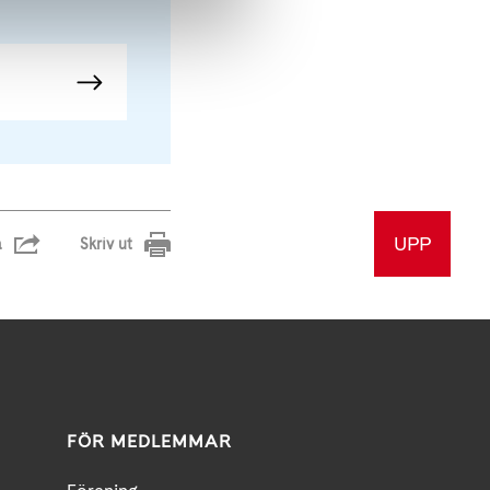
UPP
a
Skriv ut
FÖR MEDLEMMAR