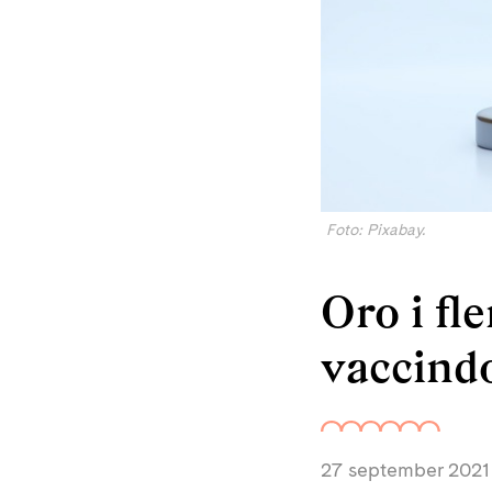
Foto: Pixabay.
Oro i fl
vaccind
27 september 2021