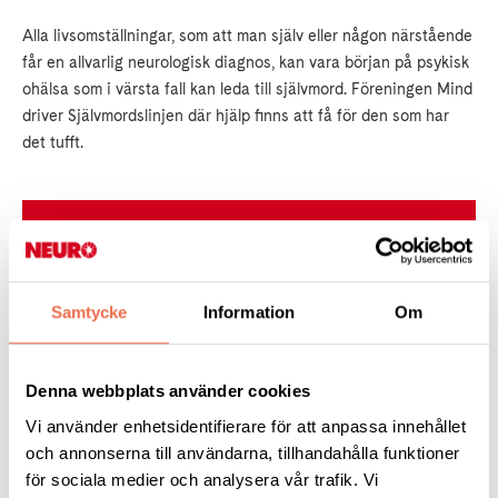
Alla livsomställningar, som att man själv eller någon närstående
får en allvarlig neurologisk diagnos, kan vara början på psykisk
ohälsa som i värsta fall kan leda till självmord. Föreningen Mind
driver Självmordslinjen där hjälp finns att få för den som har
det tufft.
Självmordslinjen
Prata eller chatta med Mind.
Samtycke
Information
Om
Denna webbplats använder cookies
Vi använder enhetsidentifierare för att anpassa innehållet
och annonserna till användarna, tillhandahålla funktioner
Varför partners till ALS-drabbade har en högre dödlighet
för sociala medier och analysera vår trafik. Vi
förklaras inte av studien, men forskarna tror att den psykiska