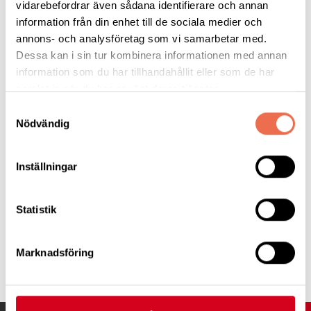
vidarebefordrar även sådana identifierare och annan
belastningen påverkar.
information från din enhet till de sociala medier och
annons- och analysföretag som vi samarbetar med.
Dessa kan i sin tur kombinera informationen med annan
Läs hela nyheten
information som du har tillhandahållit eller som de har
samlat in när du har använt deras tjänster.
Samtyckesval
Nödvändig
Svt
Inställningar
Statistik
Marknadsföring
Tipsa