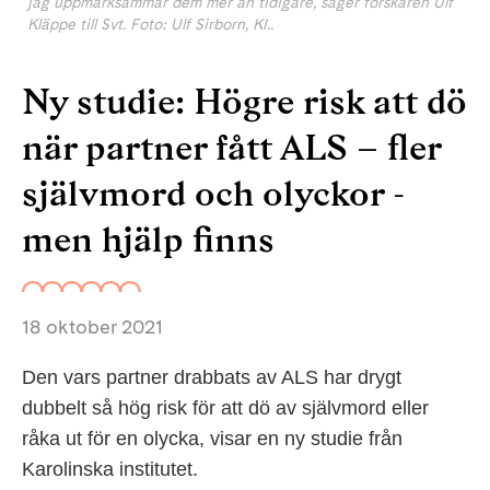
jag uppmärksammar dem mer än tidigare, säger forskaren Ulf
Kläppe till Svt. Foto: Ulf Sirborn, KI..
Ny studie: Högre risk att dö
när partner fått ALS – fler
självmord och olyckor -
men hjälp finns
18 oktober 2021
Den vars partner drabbats av ALS har drygt
dubbelt så hög risk för att dö av självmord eller
råka ut för en olycka, visar en ny studie från
Karolinska institutet.