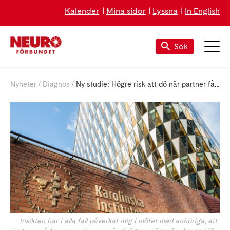
Kalender
Mina sidor
Lyssna
In English
Sök
Nyheter
Diagnos
Ny studie: Högre risk att dö när partner fått ALS – fler självmord och olyckor
– Insikten har i alla fall påverkat mig i mötet med anhöriga, att