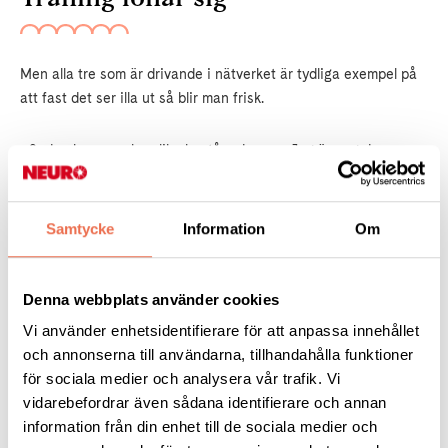
Men alla tre som är drivande i nätverket är tydliga exempel på
att fast det ser illa ut så blir man frisk.
- Sedan kan man ha olika bestående men. Jag är nog den som
har klarat mig bäst för jag tycker jag är otroligt stark igen. Och
har alltid sedan dess jobbat heltid. Jag kan inte springa ett
maratonlopp, inte ens tjejmilen men jag kan småjogga, jag kan
Samtycke
Information
Om
dansa, jag är frisk och stark, säger Lena.
Andra kan halta lite när de går och några behöver
Denna webbplats använder cookies
gånghjälpmedel när de blir äldre.
Vi använder enhetsidentifierare för att anpassa innehållet
och annonserna till användarna, tillhandahålla funktioner
- Vi vill ge hopp till människor som är så svårt sjuka och
för sociala medier och analysera vår trafik. Vi
samtidigt visa på att träning verkligen lönar sig. Man når
vidarebefordrar även sådana identifierare och annan
jättelångt och det är viktigt, avslutar Lena Marieke Wemar.
information från din enhet till de sociala medier och