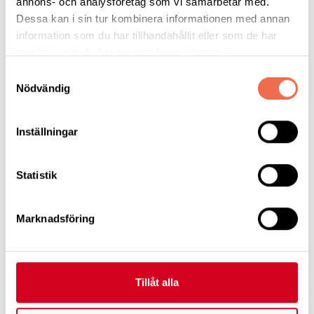
annons- och analysföretag som vi samarbetar med.
Läs mer
Dessa kan i sin tur kombinera informationen med annan
information som du har tillhandahållit eller som de har
samlat in när du har använt deras tjänster.
Samtyckesval
GBS (Guillain-Barrés syndrom)
Nödvändig
Inställningar
Polyneuropati
Statistik
Läs mer
Marknadsföring
GBS Sverige
Tillåt alla