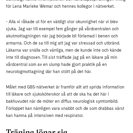
för Lena Marieke Wemar och hennes kollegor i nätverket.
- Alla vi råkade ut för en väldigt stor okunnighet när vi blev
sjuka. Jag var till exempel fem gånger på vårdcentralen och
akutmottagningen när jag började bli förlamad i benen och
armarna. Och de sa till mig att jag var stressad och utbränd.
Läkarna var snälla och vänliga, men de kunde inte och kände
inte till diagnosen. Till sist träffade jag på en läkare på min
vårdcentral som av en slump hade gjort praktik på en
neurologmottagning där han stött på det här.
Målet med GBS-nätverket är framför allt att sprida information
till läkare och sjuksköterskor så att de ska ha det här i
bakhuvudet när de möter en diffus neurologisk symtombild.
Förloppet kan nämligen vara snabbt och de som drabbas värst
kan hamna på intensiven med respirator.
Träning lönar sig