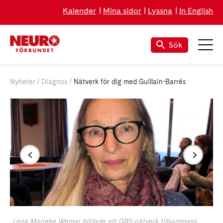
Kalender
Mina sidor
Lyssna
In English
Sök
Nyheter
Diagnos
Nätverk för dig med Guillain-Barrés
Lena Marieke Wemar bildade ett GBS-nätverk tillsammans