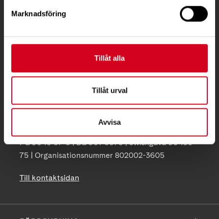
KONTAKT
Marknadsföring
Besöksadress:
Ågatan 12 C, 172 62 Sundbyberg
Telefon:
08-677 70 10
Tillåt alla
Postadress:
Tillåt urval
Box 4086
171 04 Solna
Avvisa
info@neuro.se
PG 90 10 07-5 | BG 901-0075 | Swishgåva 90 100
75 | Organisationsnummer 802002-3605
Till kontaktsidan