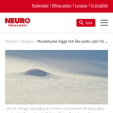
Kalender
Mina sidor
Lyssna
In English
Sök
Nyheter
Diagnos
Muskelsjuke Sigge fick åka pulka själv för första gången
Det är många som gläds åt vintern som kommit till stora delar