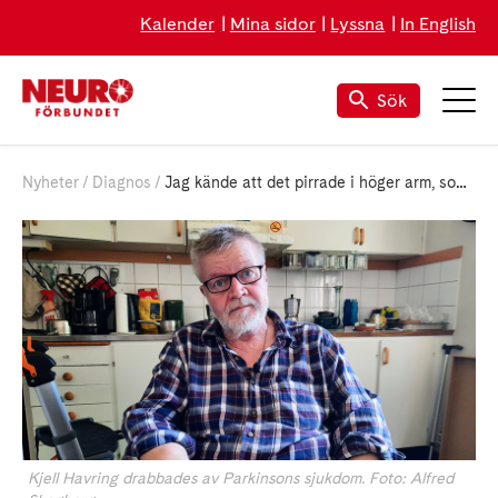
Kalender
Mina sidor
Lyssna
In English
Sök
Nyheter
Diagnos
Jag kände att det pirrade i höger arm, som sodavatten
Kjell Havring drabbades av Parkinsons sjukdom. Foto: Alfred