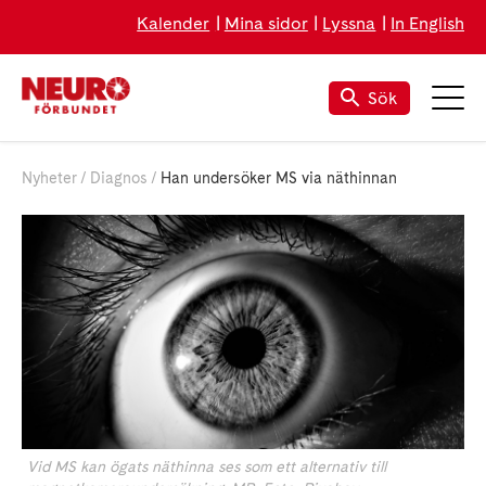
Kalender
Mina sidor
Lyssna
In English
Sök
Nyheter
Diagnos
Han undersöker MS via näthinnan
Vid MS kan ögats näthinna ses som ett alternativ till