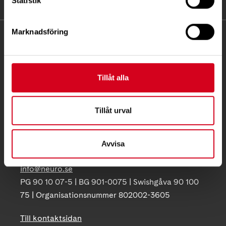
Statistik
Marknadsföring
KONTAKT
Besöksadress:
Ågatan 12 C, 172 62 Sundbyberg
Tillåt alla
Telefon:
08-677 70 10
Tillåt urval
Postadress:
Box 4086
171 04 Solna
Avvisa
info@neuro.se
PG 90 10 07-5 | BG 901-0075 | Swishgåva 90 100
75 | Organisationsnummer 802002-3605
Till kontaktsidan