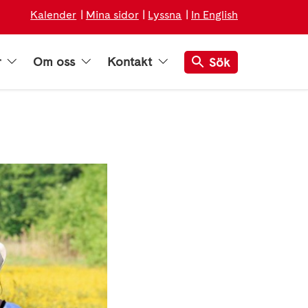
Kalender
Mina sidor
Lyssna
In English
r
Om oss
Kontakt
Sök