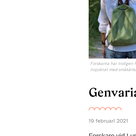
Forskarna har troligen 
insjuknat med småkärlss
Genvaria
19 februari 2021
Forskare vid Lun