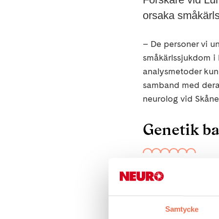
orsaka småkärls
– De personer vi u
småkärlssjukdom i 
analysmetoder kund
samband med deras 
neurolog vid Skånes 
Genetik b
Årligen drabbas ci
som leder till syreb
kolesterolvärden, d
Samtycke
kända riskfaktorer f