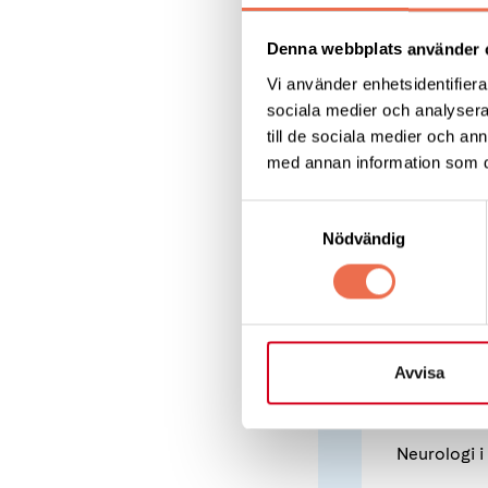
också spelar en stor
Denna webbplats använder 
Därför har lundafo
Vi använder enhetsidentifierar
sociala medier och analysera 
åtta av 15 undersö
till de sociala medier och a
kännetecknades av 
med annan information som du 
och även lätt kogn
koordinationssvåri
Samtyckesval
Nödvändig
Läs hela
Avvisa
Neurologi i