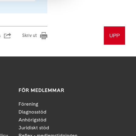
UPP
a
Skriv ut
FÖR MEDLEMMAR
Förening
Diagnosstöd
Anhörigstöd
Juridiskt stöd
licy
Reflex - medlemstidningen