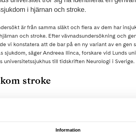
sjukdom i hjärnan och stroke.
ndersökt är från samma släkt och flera av dem har insj
hjärnan och stroke. Efter vävnadsundersökning och gen
e vi konstatera att de bar på en ny variant av en gen
sjukdom, säger Andreea Ilinca, forskare vid Lunds uni
universitetssjukhus till tidskriften Neurologi i Sverige.
akom stroke
rka 25 000 personer i Sverige av stroke, antingen orsa
rist i hjärnan eller en blödning i hjärnan. Högt blodtryc
iabetes, förmaksflimmer och livsstilsfaktorer som exemp
Information
ör stroke. Allt fler forskningsresultat tyder dock på att