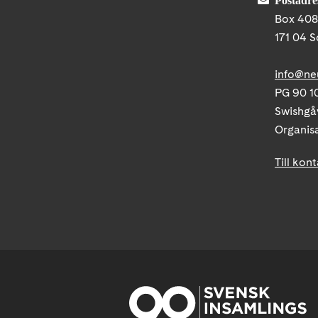
Box 40
171 04 S
info@ne
PG 90 10
Swishgå
Organis
Till kon