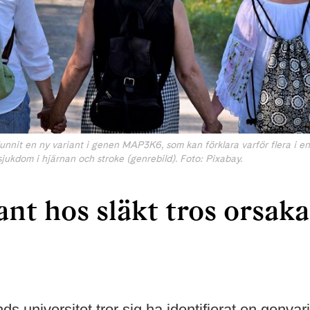
funnit en ny variant i genen MAP3K6, som kan förklara varför flera i e
jukdom i hjärnan och stroke (genrebild). Foto: Pixabay.
nt hos släkt tros orsaka
ds universitet tror sig ha identifierat en genva