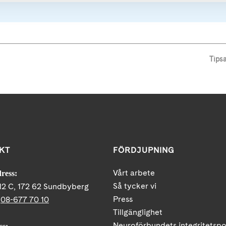
Tips
KT
FÖRDJUPNING
Vårt arbete
ress:
Så tycker vi
12 C, 172 62 Sundbyberg
Press
:
08-677 70 10
Tillgänglighet
Neuroförbundets integritetspo
ss: