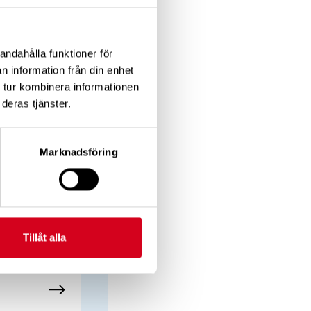
ödra Sverige, där
andahålla funktioner för
n information från din enhet
kdomen
 tur kombinera informationen
och hjärnblödning,
deras tjänster.
systemet och
Marknadsföring
Tillåt alla