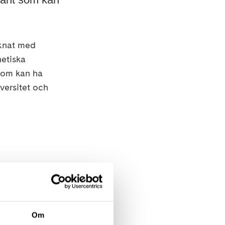
uknat med
etiska
 som kan ha
versitet och
kad av en blodpropp
k, höga
elvis rökning är
Om
 genetiska faktorer