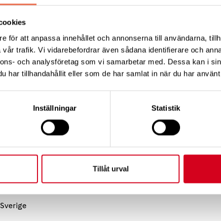
 roll.
cookies
rskarna studerat en släkt, huvuddelen hemmahörande i s
e för att anpassa innehållet och annonserna till användarna, tillh
vår trafik. Vi vidarebefordrar även sådana identifierare och anna
kta personer utvecklat småkärlssjukdom i hjärnan. Sju
nnons- och analysföretag som vi samarbetar med. Dessa kan i sin
ischemisk stroke (hjärninfarkt orsakad av blodpropp) 
har tillhandahållit eller som de har samlat in när du har använt 
itiv funktionsnedsättning, påverkan på autonoma nerv
gheter.
Inställningar
Statistik
 artikeln
Tillåt urval
 Sverige