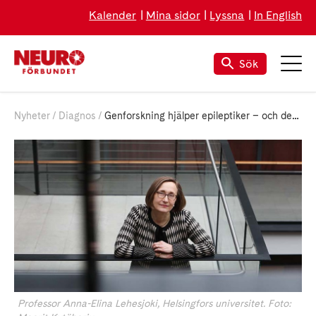
Kalender
Mina sidor
Lyssna
In English
Sök
Nyheter
Diagnos
Gen­forsk­ning hjäl­per epi­lep­ti­ker – och de­ras fa­mil­jer
Professor Anna-Elina Lehesjoki, Helsingfors universitet. Foto: