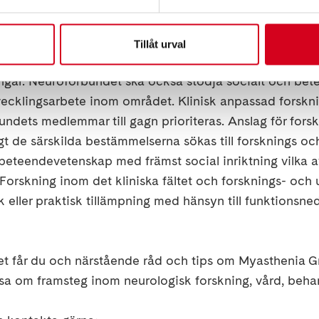
r ut, efter särskild ansökan, 4 miljoner kronor under 20
a patientnära forskning delas det årligen ut två till tre 
 en miljon kronor. Neuroförbundet delar årligen ut bidrag
Tillåt urval
ngs- och utvecklingsarbete om neurologiska sjukdomar 
ngar. Neuroförbundet ska också stödja socialt och bet
vecklingsarbete inom området. Klinisk anpassad forskn
dets medlemmar till gagn prioriteras. Anslag för fors
gt de särskilda bestämmelserna sökas till forsknings oc
eteendevetenskap med främst social inriktning vilka a
Forskning inom det kliniska fältet och forsknings- och 
k eller praktisk tillämpning med hänsyn till funktionsn
 får du och närstående råd och tips om Myasthenia Gr
äsa om framsteg inom neurologisk forskning, vård, beh