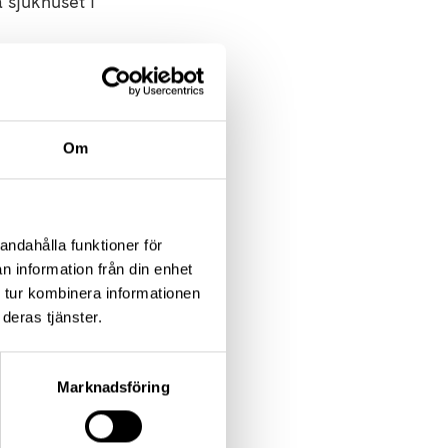
 sjukhuset i
Om
andahålla funktioner för
ån nerv till
n information från din enhet
ngrips enstaka
 tur kombinera informationen
vagheten i
deras tjänster.
 på
Marknadsföring