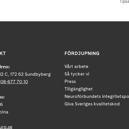
Tips
KT
FÖRDJUPNING
Vårt arbete
ress:
Så tycker vi
12 C, 172 62 Sundbyberg
Press
:
08-677 70 10
Tillgänglighet
Neuroförbundets integritetspo
ss:
Giva Sveriges kvalitetskod
86
olna
uro.se