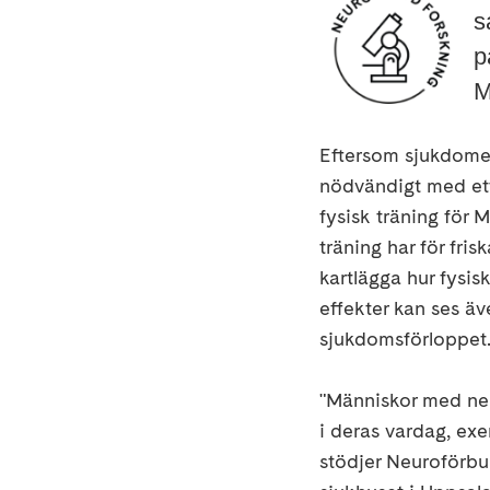
s
p
M
Eftersom sjukdomen
nödvändigt med ett
fysisk träning för
träning har för fri
kartlägga hur fysis
effekter kan ses äve
sjukdomsförloppet
"Människor med neu
i deras vardag, exe
stödjer Neuroförbu