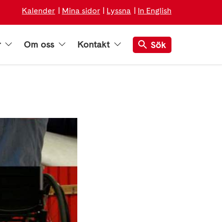
Kalender
Mina sidor
Lyssna
In English
r
Om oss
Kontakt
Sök