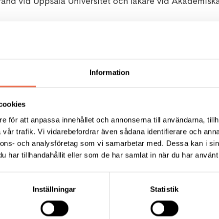
and vid Uppsala Universitet och läkare vid Akademiska
tipendium utdelning
en 14 oktober 2016
Information
ögskola, Skolallén 10 i Bollnäs
cookies
ia Gravis (MG)
e för att anpassa innehållet och annonserna till användarna, tillh
är en muskelsjukdom som angriper impulsöverföringen fr
vår trafik. Vi vidarebefordrar även sådana identifierare och anna
r att musklerna tröttas ut på ett onormalt sätt. Ibland a
nnons- och analysföretag som vi samarbetar med. Dessa kan i sin
ga. Besvären varierar starkt. Efter ansträngning ökar s
har tillhandahållit eller som de har samlat in när du har använt 
t. Mer information om Myasthenia Gravis (MG) finner ni
Inställningar
Statistik
rbundet