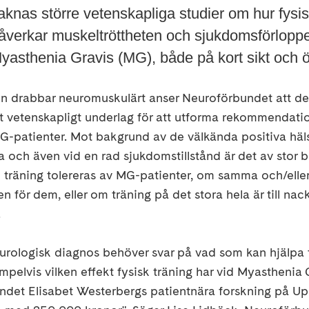
aknas större vetenskapliga studier om hur fysis
åverkar muskeltröttheten och sjukdomsförloppe
yasthenia Gravis (MG), både på kort sikt och öv
 drabbar neuromuskulärt anser Neuroförbundet att det
 vetenskapligt underlag för att utforma rekommendati
 MG-patienter. Mot bakgrund av de välkända positiva hä
ska och även vid en rad sjukdomstillstånd är det av stor 
k träning tolereras av MG-patienter, om samma och/elle
n för dem, eller om träning på det stora hela är till nack
.
rologisk diagnos behöver svar på vad som kan hjälpa ti
mpelvis vilken effekt fysisk träning har vid Myasthenia 
ndet Elisabet Westerbergs patientnära forskning på 