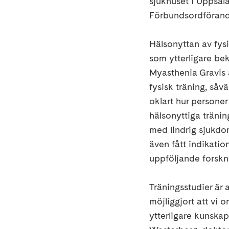
sjukhuset i Uppsal
Förbundsordföran
Hälsonyttan av fysi
som ytterligare bekr
Myasthenia Gravis ä
fysisk träning, såv
oklart hur persone
hälsonyttiga tränin
med lindrig sjukdom
även fått indikatio
uppföljande forskn
Träningsstudier är
möjliggjort att vi 
ytterligare kunskap