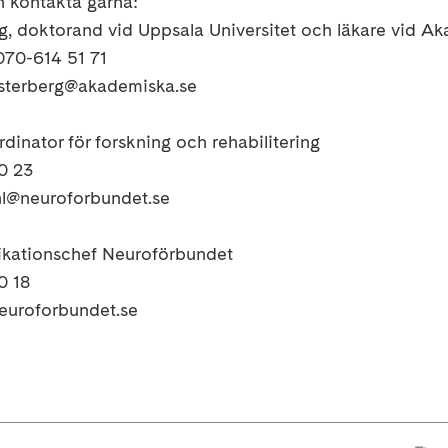
n kontakta gärna:
g, doktorand vid Uppsala Universitet och läkare vid A
 070-614 51 71
esterberg@akademiska.se
dinator för forskning och rehabilitering
0 23
ahl@neuroforbundet.se
kationschef Neuroförbundet
0 18
euroforbundet.se