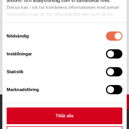
annons- och analysföretag som vi samarbetar med.
Neurologiisverige.se
Dessa kan i sin tur kombinera informationen med annan
information som du har tillhandahållit eller som de har
samlat in när du har använt deras tjänster.
Hela referatet (pdf)
Samtyckesval
Nödvändig
Inställningar
Statistik
Tipsa
Marknadsföring
UPP
Tillåt alla