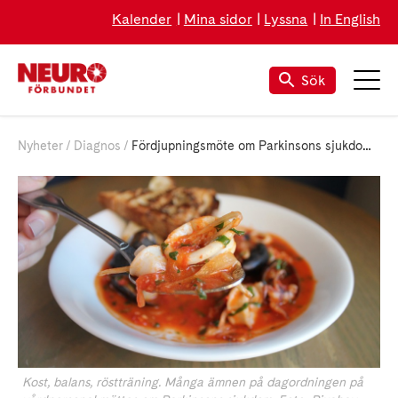
Kalender
Mina sidor
Lyssna
In English
Sök
Nyheter
Diagnos
Fördjupningsmöte om Parkinsons sjukdom med fokus på problemlösning
Kost, balans, röstträning. Många ämnen på dagordningen på