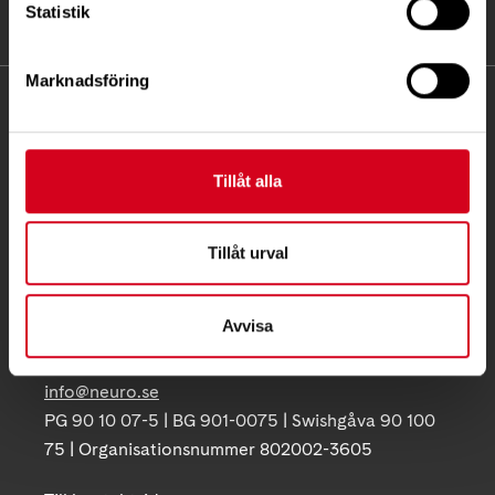
Statistik
Marknadsföring
KONTAKT
Besöksadress:
Tillåt alla
Ågatan 12 C, 172 62 Sundbyberg
Telefon:
08-677 70 10
Tillåt urval
Postadress:
Box 4086
Avvisa
171 04 Solna
info@neuro.se
PG 90 10 07-5 | BG 901-0075 | Swishgåva 90 100
75 | Organisationsnummer 802002-3605