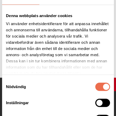
normalisera de områden i hjärnan där de epileptiska anfallen
uppstår.
Denna webbplats använder cookies
Internationella epilepsidagen uppmärksammas årligen den
Vi använder enhetsidentifierare för att anpassa innehållet
andra måndagen i februari, som 2018 är den 12 februari.
och annonserna till användarna, tillhandahålla funktioner
för sociala medier och analysera vår trafik. Vi
vidarebefordrar även sådana identifierare och annan
information från din enhet till de sociala medier och
annons- och analysföretag som vi samarbetar med.
Tipsa
Dessa kan i sin tur kombinera informationen med annan
information som du har tillhandahållit eller som de har
samlat in när du har använt deras tjänster.
Samtyckesval
UPP
Nödvändig
Inställningar