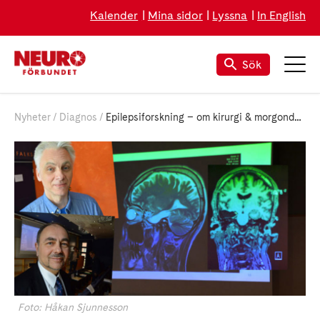
Kalender
Mina sidor
Lyssna
In English
Sök
Nyheter
Diagnos
Epilepsiforskning – om kirurgi & morgondagens genterapi
Foto: Håkan Sjunnesson