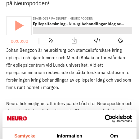
på Neuropodden!
Johan Bengzon är neurokirurg och stamcellsforskare kring
epilepsi och hjärntumörer och Merab Kokaia är föreståndare
för epilepsicentrum vid Lunds universitet. Vid ett
epilepsiseminarium redovisade de båda forskarna statusen för
forskningen kring behandlingar av epilepsier idag och vad som
finns runt hörnet i morgon.
Neuro fick möjlighet att intervjua de båda för Neuropodden och
deras berättelser är fascinerande. Bland annat pågår forskning
med preparerat virus för att föra in och positivt infektera
områden med sjuka nervceller i hjärnan. Det preparerade
viruset innehåller genmodifierade nervceller som ska
Samtycke
Information
Om