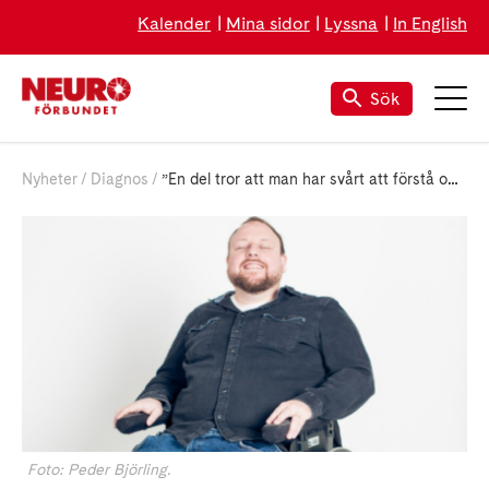
Kalender
Mina sidor
Lyssna
In English
Sök
Nyheter
Diagnos
”En del tror att man har svårt att förstå om man är cp-skadad” – Jens Sjödoff
Foto: Peder Björling.