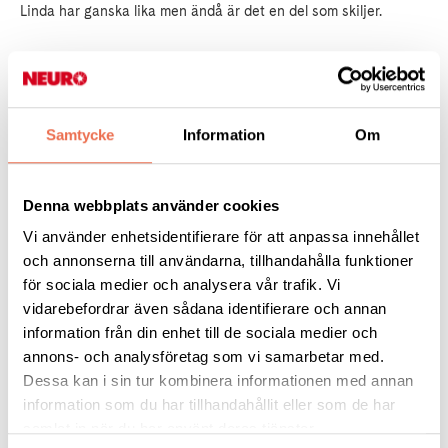
Linda har ganska lika men ändå är det en del som skiljer.
Jag fick inte avsluta min utbildning men jag har pluggat
statsvetenskap och tidigare läste jag juridik.
Samtycke
Information
Om
Läs mer på neuro.se
Denna webbplats använder cookies
Vi använder enhetsidentifierare för att anpassa innehållet
Cerebral pares (CP)
och annonserna till användarna, tillhandahålla funktioner
för sociala medier och analysera vår trafik. Vi
Diagnosstöd
vidarebefordrar även sådana identifierare och annan
information från din enhet till de sociala medier och
annons- och analysföretag som vi samarbetar med.
Gå med i Neuroförbundet
Dessa kan i sin tur kombinera informationen med annan
information som du har tillhandahållit eller som de har
samlat in när du har använt deras tjänster.