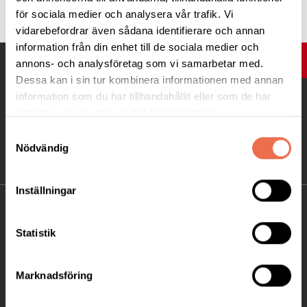
för sociala medier och analysera vår trafik. Vi
vidarebefordrar även sådana identifierare och annan
information från din enhet till de sociala medier och
UPP
annons- och analysföretag som vi samarbetar med.
Dessa kan i sin tur kombinera informationen med annan
information som du har tillhandahållit eller som de har
samlat in när du har använt deras tjänster.
Samtyckesval
Nödvändig
Inställningar
KONTAKT
Statistik
Besöksadress:
Ågatan 12 C, 172 62 Sundbyberg
Marknadsföring
Telefon:
08-677 70 10