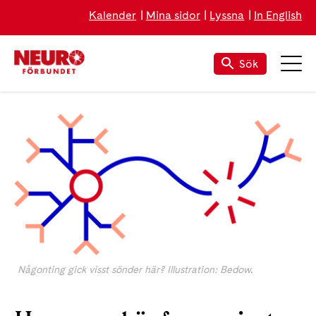
Kalender
Mina sidor
Lyssna
In English
Sök
Någonting gick visst sönder här? Illustration: Bedow.