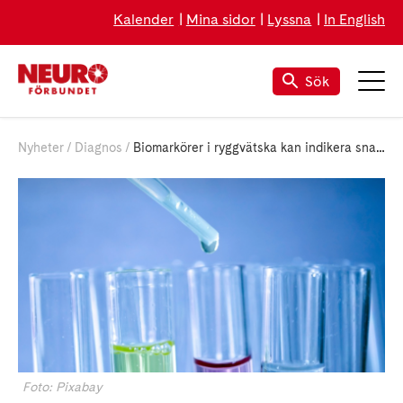
Kalender
Mina sidor
Lyssna
In English
Sök
Nyheter
Diagnos
Biomarkörer i ryggvätska kan indikera snabb försämring hos ALS-patienter
Foto: Pixabay