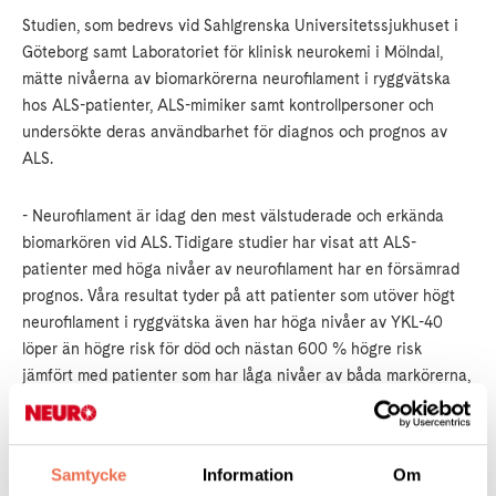
Studien, som bedrevs vid Sahlgrenska Universitetssjukhuset i
Göteborg samt Laboratoriet för klinisk neurokemi i Mölndal,
mätte nivåerna av biomarkörerna neurofilament i ryggvätska
hos ALS-patienter, ALS-mimiker samt kontrollpersoner och
undersökte deras användbarhet för diagnos och prognos av
ALS.
- Neurofilament är idag den mest välstuderade och erkända
biomarkören vid ALS. Tidigare studier har visat att ALS-
patienter med höga nivåer av neurofilament har en försämrad
prognos. Våra resultat tyder på att patienter som utöver högt
neurofilament i ryggvätska även har höga nivåer av YKL-40
löper än högre risk för död och nästan 600 % högre risk
jämfört med patienter som har låga nivåer av båda markörerna,
säger Christoffer Rosén, forskare vid Göteborgs Universitet
och försteförfattare till studien.
Samtycke
Information
Om