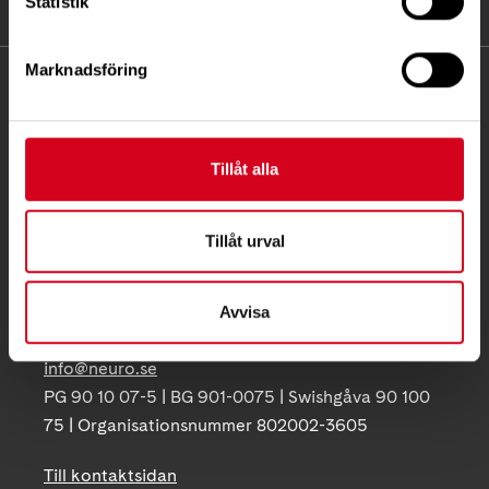
Statistik
Marknadsföring
KONTAKT
Besöksadress:
Ågatan 12 C, 172 62 Sundbyberg
Tillåt alla
Telefon:
08-677 70 10
Tillåt urval
Postadress:
Box 4086
171 04 Solna
Avvisa
info@neuro.se
PG 90 10 07-5 | BG 901-0075 | Swishgåva 90 100
75 | Organisationsnummer 802002-3605
Till kontaktsidan