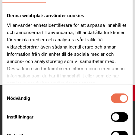
Läs hela studien
Denna webbplats använder cookies
Vi använder enhetsidentifierare för att anpassa innehållet
och annonserna till användarna, tillhandahålla funktioner
för sociala medier och analysera vår trafik. Vi
vidarebefordrar även sådana identifierare och annan
information från din enhet till de sociala medier och
annons- och analysföretag som vi samarbetar med.
Tipsa
Dessa kan i sin tur kombinera informationen med annan
information som du har tillhandahållit eller som de har
samlat in när du har använt deras tjänster.
Samtyckesval
UPP
Nödvändig
Inställningar