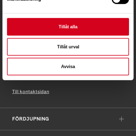
Ågatan 12 C, 172 62 Sundbyberg
Telefon:
08-677 70 10
Tillåt alla
Postadress:
Box 4086
171 04 Solna
Tillåt urval
info@neuro.se
Avvisa
PG 90 10 07-5 | BG 901-0075 | Swishgåva 90 100
75 | Organisationsnummer 802002-3605
Till kontaktsidan
FÖRDJUPNING