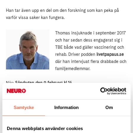
Han tar även upp en del om den forskning som kan peka på
varför vissa saker kan fungera.
Thomas insjuknade i september 2017
och har sedan dess engagerat sig i
TBE både vad gäller vaccinering och
rehab. Driver podden
livetpapaus.se
där han intervjuat flera drabbade och
familjemedlemmar.
När:
Söndagen den 9 februari kl 14
Anmäl dig
genom att skriva ett mejl för att få länk till
föreläsningen som är kostnadsfri:
Samtycke
Information
Om
TBEfamiljen@gmail.com
Denna webbplats använder cookies