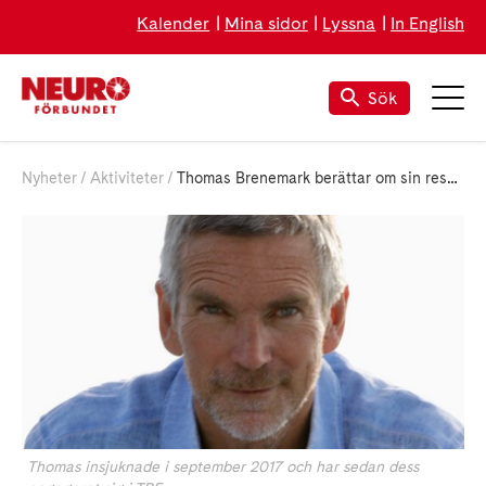
Kalender
Mina sidor
Lyssna
In English
Sök
Nyheter
Aktiviteter
Thomas Brenemark berättar om sin resa när han fick TBE
Thomas insjuknade i september 2017 och har sedan dess