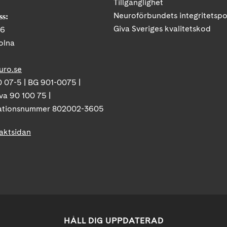
Tillgänglighet
Neuroförbundets integritetspo
ss:
Giva Sveriges kvalitetskod
86
olna
uro.se
 07-5 | BG 901-0075 |
va 90 100 75 |
ationsnummer 802002-3605
taktsidan
HÅLL DIG UPPDATERAD