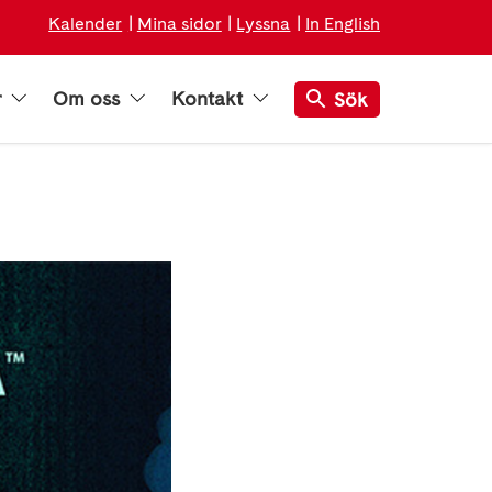
Kalender
Mina sidor
Lyssna
In English
r
Om oss
Kontakt
Sök