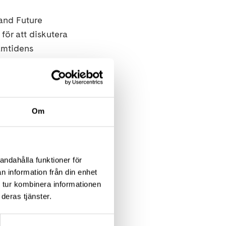
 and Future
för att diskutera
amtidens
net.
r på engelska och
Om
andahålla funktioner för
n information från din enhet
 tur kombinera informationen
deras tjänster.