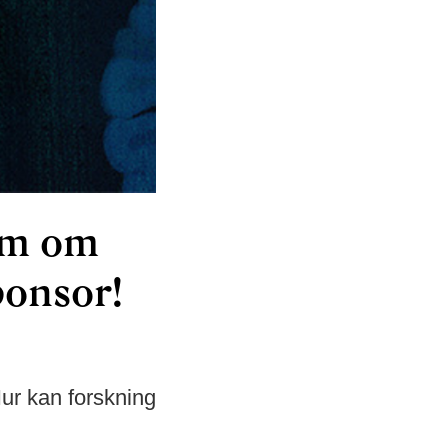
um om
ponsor!
Hur kan forskning