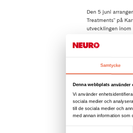
Den 5 juni arrange
Treatments" på Karo
utvecklingen inom 
behandlingar som 
Neuroförbundet är 
kostnadsfritt, men 
Samtycke
Datum:
5 juni 202
Denna webbplats använder 
Vi använder enhetsidentifierar
Plats:
Jacob Berzeli
sociala medier och analysera 
till de sociala medier och a
med annan information som du 
Samtyckesval