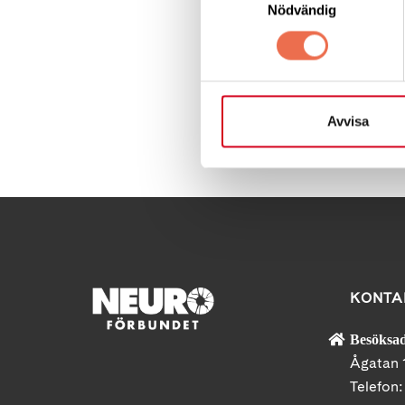
Anmäl dig 
Nödvändig
Avvisa
Dela denna sida:
KONTA
Besöksad
Ågatan 
Telefon