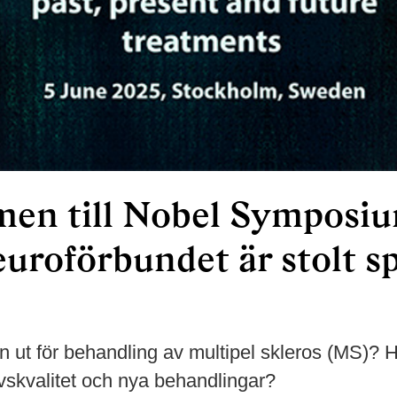
en till Nobel Symposi
uroförbundet är stolt s
n ut för behandling av multipel skleros (MS)? 
 livskvalitet och nya behandlingar?