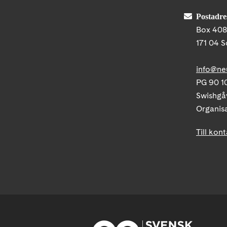
Postadre
Box 40
171 04 S
info@ne
PG 90 10
Swishgå
Organis
Till kon