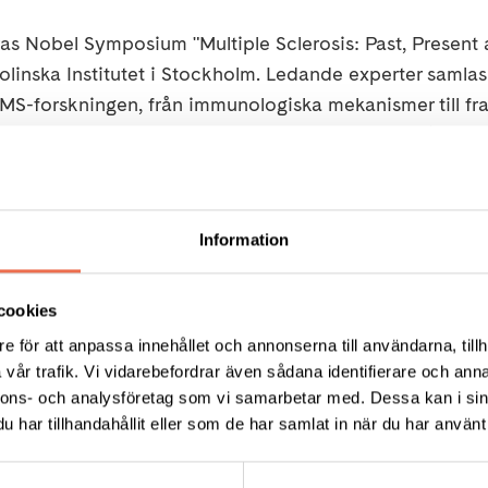
ras Nobel Symposium "Multiple Sclerosis: Past, Present
linska Institutet i Stockholm. Ledande experter samlas 
MS-forskningen, från immunologiska mekanismer till fr
kan förebygga sjukdomen och reparera skador på myeli
stolt sponsor av detta viktiga evenemang. Symposiet ä
kräver anmälan.
Information
5
cookies
e för att anpassa innehållet och annonserna till användarna, tillh
us lecture hall, Karolinska Institutet (Solna)
vår trafik. Vi vidarebefordrar även sådana identifierare och anna
nnons- och analysföretag som vi samarbetar med. Dessa kan i sin
har tillhandahållit eller som de har samlat in när du har använt 