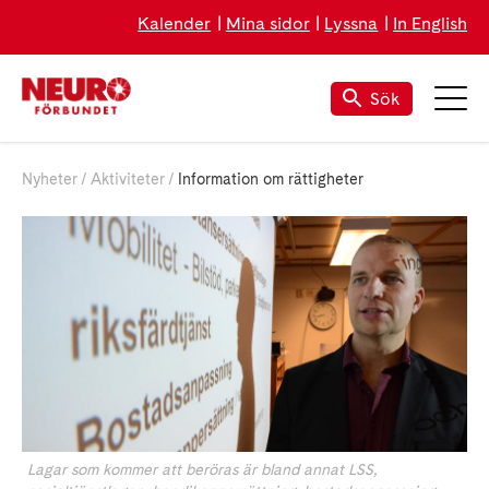
Kalender
Mina sidor
Lyssna
In English
Sök
Nyheter
Aktiviteter
Information om rättigheter
Lagar som kommer att beröras är bland annat LSS,