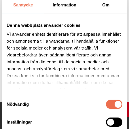
Samtycke
Information
Om
ostergotland@neuro.se
eller 011-16 99 97
Denna webbplats använder cookies
Anmälningstiden har gått ut. Kontakta
ostergotland@neuro.se
eller telefon 011-16 99 97 för
Vi använder enhetsidentifierare för att anpassa innehållet
eventuella återbudsplatser.
och annonserna till användarna, tillhandahålla funktioner
för sociala medier och analysera vår trafik. Vi
vidarebefordrar även sådana identifierare och annan
information från din enhet till de sociala medier och
annons- och analysföretag som vi samarbetar med.
Dessa kan i sin tur kombinera informationen med annan
Tipsa
information som du har tillhandahållit eller som de har
samlat in när du har använt deras tjänster.
Samtyckesval
Nödvändig
UPP
Inställningar