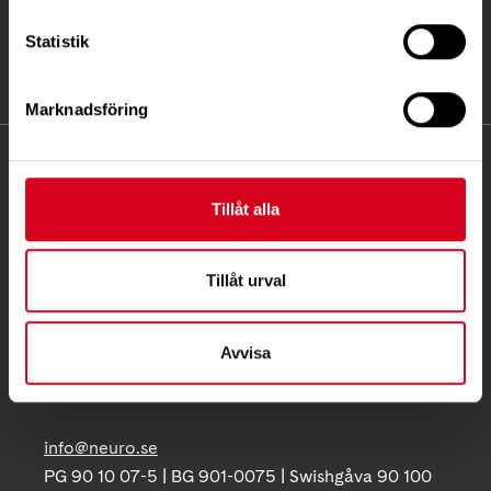
Statistik
Marknadsföring
KONTAKT
Tillåt alla
Besöksadress:
Ågatan 12 C, 172 62 Sundbyberg
Telefon:
08-677 70 10
Tillåt urval
Postadress:
Avvisa
Box 4086
171 04 Solna
info@neuro.se
PG 90 10 07-5 | BG 901-0075 | Swishgåva 90 100