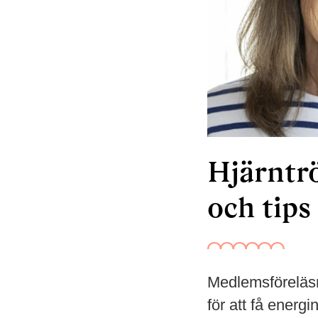
Hjärntrö
och tips
Medlemsföreläsn
för att få energ