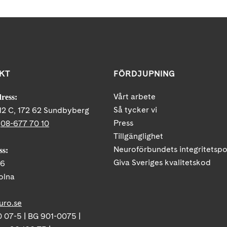
KT
FÖRDJUPNING
Vårt arbete
ress:
Så tycker vi
12 C, 172 62 Sundbyberg
Press
:
08-677 70 10
Tillgänglighet
Neuroförbundets integritetspo
ss:
Giva Sveriges kvalitetskod
86
olna
uro.se
 07-5 | BG 901-0075 |