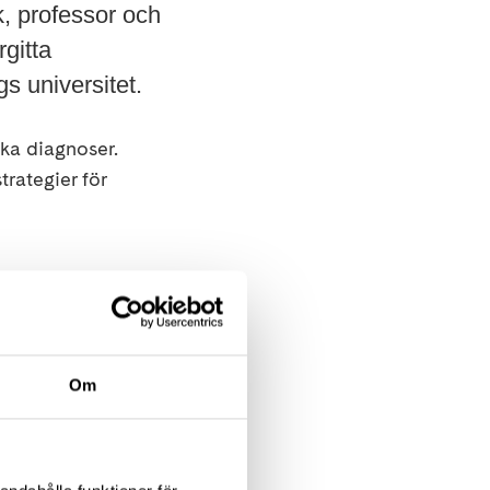
, professor och
rgitta
s universitet.
ska diagnoser.
trategier för
Om
dagen