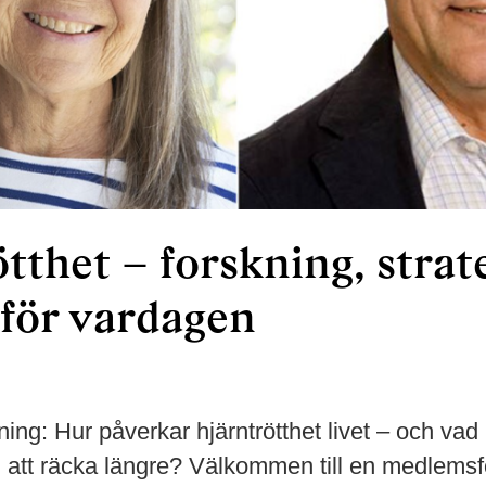
tthet – forskning, strat
 för vardagen
ing: Hur påverkar hjärntrötthet livet – och va
in att räcka längre? Välkommen till en medlems