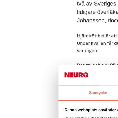
två av Sveriges
tidigare överläka
Johansson, docen
Hjärntrötthet är et
Under kvällen får du
vardagen.
Datum och tid: 25 
Du får:
Samtycke
Lyssna till le
Ta del av for
Ställa frågor d
Denna webbplats använder 
Träffa andra 