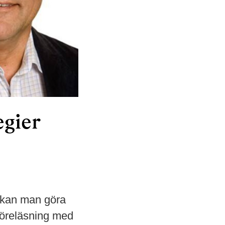
egier
d kan man göra
föreläsning med