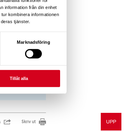
andahålla funktioner för
p, inspiration och
n information från din enhet
 tur kombinera informationen
deras tjänster.
edlem)
Marknadsföring
Tillåt alla
UPP
a
Skriv ut