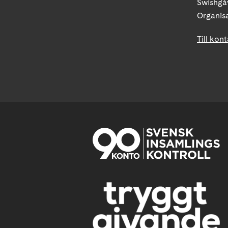
Swishgå
Organis
Till kon