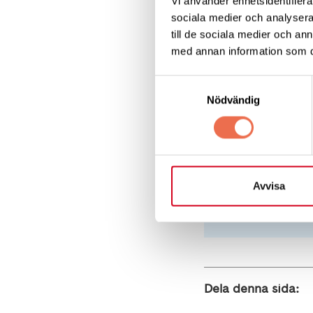
Vi använder enhetsidentifierar
Föreläsarnas p
sociala medier och analysera 
till de sociala medier och a
konkreta tips 
med annan information som du 
Samtyckesval
Föreläsningen krä
Nödvändig
Anmäl dig 
Avvisa
Dela denna sida: