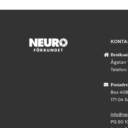
KONTA
Besöksad
Ågatan 
Telefon
Postadre
Box 40
171 04 S
info@ne
PG 90 10