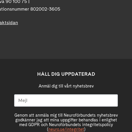
va 90 100 75 |
ationsnummer 802002-3605
taktsidan
HÅLL DIG UPPDATERAD
Anmäl dig till vårt nyhetsbrev
Genom att anmäla mig till Neuroförbundets nyhetsbrev
godkänner jag att mina uppgifter behandlas i enlighet
med GDPR och Neuroförbundets integritetspolicy
(
neuro.se/integritet
)