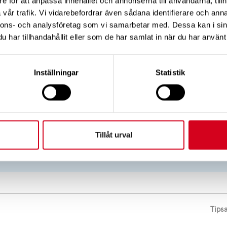
e för att anpassa innehållet och annonserna till användarna, tillh
resentation skickad till dig efter föreläsningen. Kunska
vår trafik. Vi vidarebefordrar även sådana identifierare och anna
nnons- och analysföretag som vi samarbetar med. Dessa kan i sin
att ta vidare i vardagen.
har tillhandahållit eller som de har samlat in när du har använt 
ver medlemskap i Neuroförbundet (medlem eller stödm
Inställningar
Statistik
här
Tillåt urval
Tips