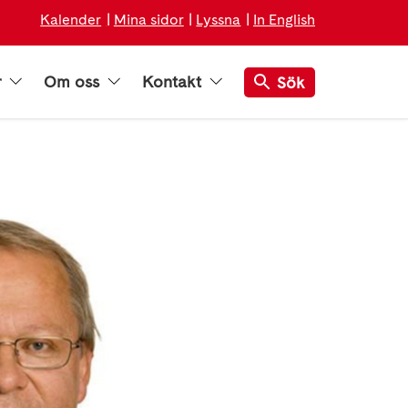
Kalender
Mina sidor
Lyssna
In English
r
Om oss
Kontakt
Sök