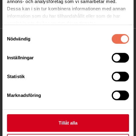
annons- och analysföretag som vi samarbetar med.
Dessa kan i sin tur kombinera informationen med annan
information som du har tillhandahållit eller som de har
samlat in när du har använt deras tjänster.
Samtyckesval
Nödvändig
KONTAKT
Besöksadress:
Inställningar
Ågatan 12 C, 172 62 Sundbyberg
Telefon:
08-677 70 10
Statistik
Postadress:
Box 4086
Marknadsföring
171 04 Solna
info@neuro.se
Tillåt alla
PG 90 10 07-5 | BG 901-0075 | Swishgåva 90 100
75 | Organisationsnummer 802002-3605