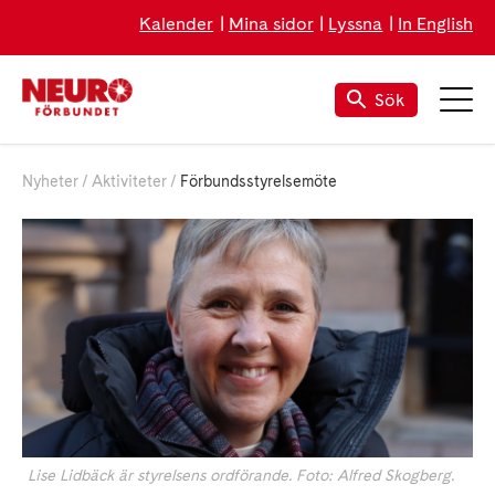
Kalender
Mina sidor
Lyssna
In English
Sök
Nyheter
Aktiviteter
Förbundsstyrelsemöte
Lise Lidbäck är styrelsens ordförande. Foto: Alfred Skogberg.