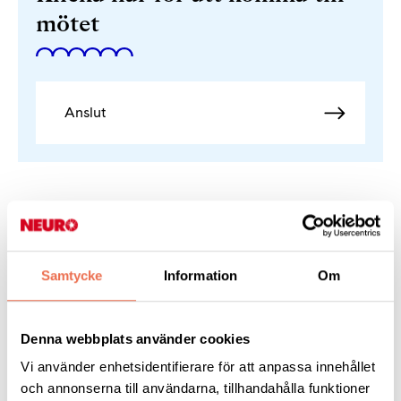
mötet
Anslut
Känner du någon som inte är medlem men skulle ha glädje av
att vara med? Bjud in personen att prova på att vara med vid
något tillfälle! Därefter blir man enkelt medlem i
Neuroförbundet här:
Samtycke
Information
Om
Bli medlem
Denna webbplats använder cookies
Vi använder enhetsidentifierare för att anpassa innehållet
och annonserna till användarna, tillhandahålla funktioner