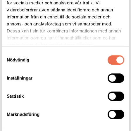
Gå med i Neuroförbundet
för sociala medier och analysera vår trafik. Vi
vidarebefordrar även sådana identifierare och annan
information från din enhet till de sociala medier och
annons- och analysföretag som vi samarbetar med.
Har du några frågor gällande träffen eller har du önskemål om
Dessa kan i sin tur kombinera informationen med annan
något särskilt tema så hör av dig till mig.
information som du har tillhandahållit eller som de har
samlat in när du har använt deras tjänster.
Varmt välkomna till denna träff den 7 september kl. 19.00
Samtyckesval
Nödvändig
Hälsningar
Inställningar
Katarina
Mejl:
katarina.aldelin@neuro.se
Statistik
Marknadsföring
Tipsa