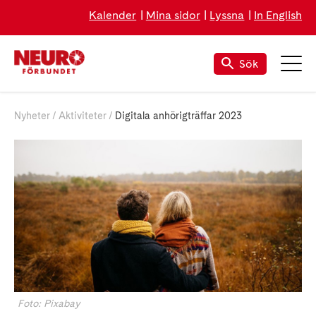
Kalender
Mina sidor
Lyssna
In English
Sök
Nyheter
Aktiviteter
Digitala anhörigträffar 2023
Foto: Pixabay