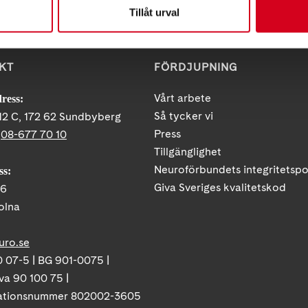
Tillåt urval
KT
FÖRDJUPNING
Vårt arbete
ress:
Så tycker vi
12 C, 172 62 Sundbyberg
Press
:
08-677 70 10
Tillgänglighet
Neuroförbundets integritetspo
ss:
Giva Sveriges kvalitetskod
86
olna
uro.se
 07-5 | BG 901-0075 |
va 90 100 75 |
ationsnummer 802002-3605