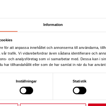
 Milano lördagen den 14 oktober kl. 15:00-17:00, men går 
Den kommer att genomföras på engelska men det finns öv
, franska, italienska och spanska.
Information
cookies
e för att anpassa innehållet och annonserna till användarna, tillh
entet
vår trafik. Vi vidarebefordrar även sådana identifierare och anna
nnons- och analysföretag som vi samarbetar med. Dessa kan i sin
har tillhandahållit eller som de har samlat in när du har använt 
Inställningar
Statistik
Tips