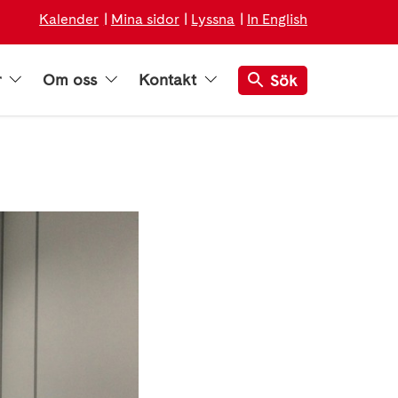
Kalender
Mina sidor
Lyssna
In English
r
Om oss
Kontakt
Sök