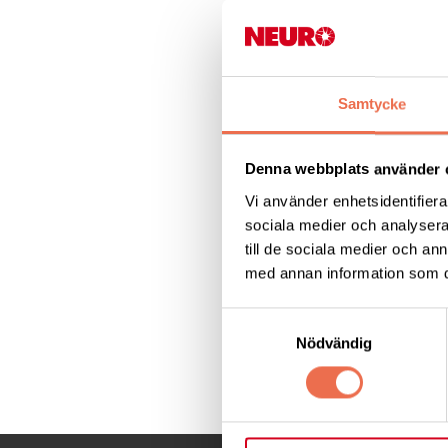
Konferensen hålls i
via länken nedan. 
portugisiska, tyska
Samtycke
Denna webbplats använder 
Vi använder enhetsidentifierar
Länk till ev
sociala medier och analysera 
till de sociala medier och a
med annan information som du 
Samtyckesval
Nödvändig
Dela denna sida: