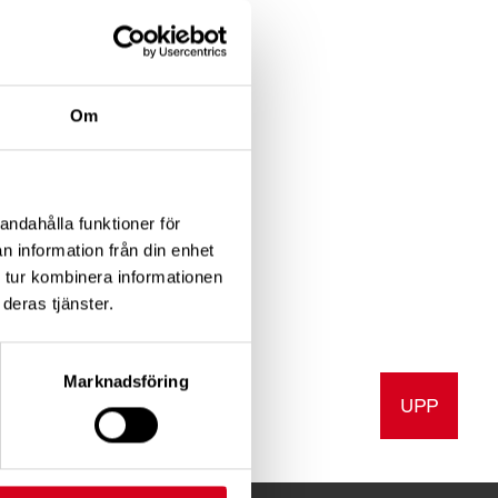
att följa digitalt
ersättningar till
Om
andahålla funktioner för
n information från din enhet
 tur kombinera informationen
deras tjänster.
Marknadsföring
UPP
a
Skriv ut