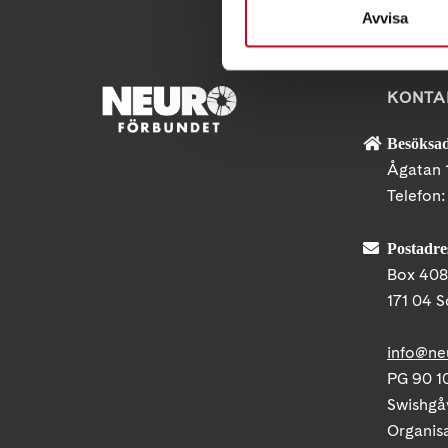
Avvisa
KONTA
Besöksad
Ågatan 
Telefon
Postadre
Box 40
171 04 S
info@ne
PG 90 10
Swishgå
Organis