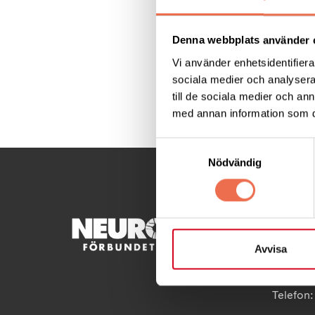
Följ den löpande up
Denna webbplats använder 
Vi använder enhetsidentifierar
sociala medier och analysera 
till de sociala medier och a
Dela denna sida:
med annan information som du 
Samtyckesval
Nödvändig
KONTA
Avvisa
Besöksad
Ågatan 
Telefon