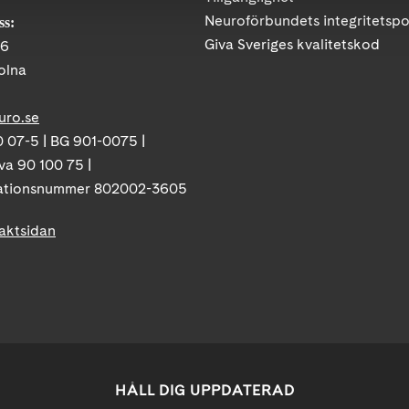
Neuroförbundets integritetspo
ss:
Giva Sveriges kvalitetskod
86
olna
uro.se
 07-5 | BG 901-0075 |
va 90 100 75 |
ationsnummer 802002-3605
taktsidan
HÅLL DIG UPPDATERAD