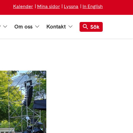
Kalender
Mina sidor
Lyssna
In English
r
Om oss
Kontakt
Sök