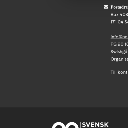
Postadre
Box 40
171 04 S
info@ne
PG 90 10
Swishgå
Organis
Till kon