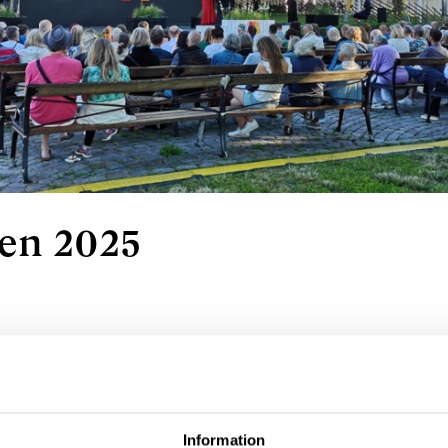
en 2025
ker till Almedalen för att delta i olika spänna
å plats kommer följande vara: Lise Lidbäck,
nde, Katarina Gustafsson, kanslichef och Mari
 ansvarig.
Information