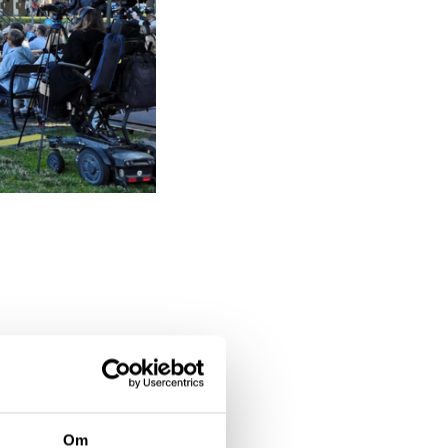
nde samtal och
a Ferm,
Om