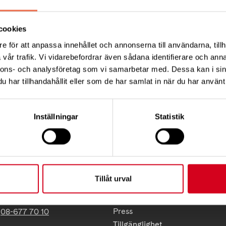
pdateringen i våra sociala kanaler.
cookies
e för att anpassa innehållet och annonserna till användarna, tillh
vår trafik. Vi vidarebefordrar även sådana identifierare och anna
nnons- och analysföretag som vi samarbetar med. Dessa kan i sin
Tips
har tillhandahållit eller som de har samlat in när du har använt 
Inställningar
Statistik
KT
FÖRDJUPNING
Tillåt urval
Vårt arbete
ress:
Så tycker vi
12 C, 172 62 Sundbyberg
Press
:
08-677 70 10
Tillgänglighet