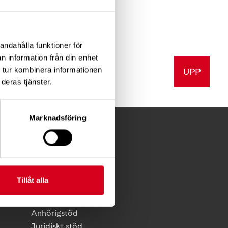
andahålla funktioner för
n information från din enhet
 tur kombinera informationen
UPP
a
Skriv ut
deras tjänster.
Marknadsföring
FÖR MEDLEMMAR
Tillåt alla
Förening
Diagnosstöd
Anhörigstöd
Juridiskt stöd