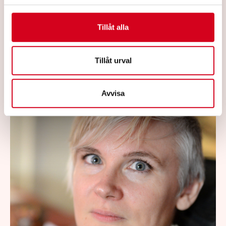
hade rätt att säga upp en MS-sjuk kvinna
som arbetat i myndigheten i 20 år.
Tillåt alla
Fackförbundet ST blir därmed skyldigt att
betala motpartens rättegångskostnader på
Tillåt urval
drygt 270 000 kronor.
Läs mer
Avvisa