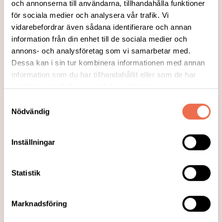
och annonserna till användarna, tillhandahålla funktioner
för sociala medier och analysera vår trafik. Vi
vidarebefordrar även sådana identifierare och annan
information från din enhet till de sociala medier och
annons- och analysföretag som vi samarbetar med.
Dessa kan i sin tur kombinera informationen med annan
information som du har tillhandahållit eller som de har
samlat in när du har använt deras tjänster.
Samtyckesval
Nödvändig
2022-06-10
Inställningar
Polisen hade rätt att säga upp MS-
sjuk kvinna
Statistik
Fackförbundet ST förlorade målet om en
MS-sjuk kvinnas anställning.
Marknadsföring
Arbetsdomstolen gick på arbetsgivarens
linje och beslutade att Polismyndigheten