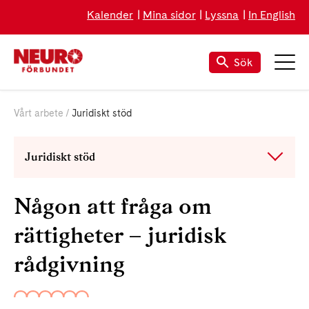
Kalender
Mina sidor
Lyssna
In English
Sök
Vårt arbete
Juridiskt stöd
Juridiskt stöd
Någon att fråga om
rättigheter – juridisk
rådgivning