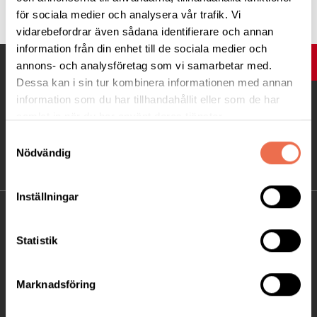
för sociala medier och analysera vår trafik. Vi
vidarebefordrar även sådana identifierare och annan
information från din enhet till de sociala medier och
UPP
annons- och analysföretag som vi samarbetar med.
Dessa kan i sin tur kombinera informationen med annan
information som du har tillhandahållit eller som de har
samlat in när du har använt deras tjänster.
Samtyckesval
Nödvändig
Inställningar
KONTAKT
Statistik
Besöksadress:
Ågatan 12 C, 172 62 Sundbyberg
Marknadsföring
Telefon:
08-677 70 10