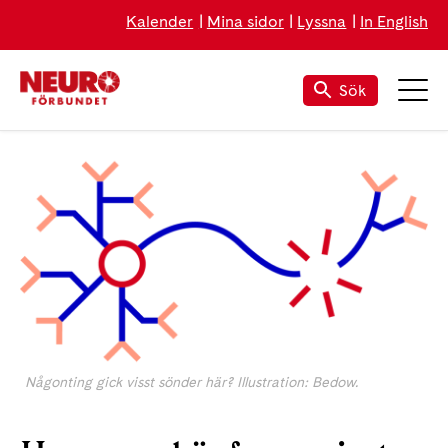
Kalender
Mina sidor
Lyssna
In English
Sök
Någonting gick visst sönder här? Illustration: Bedow.