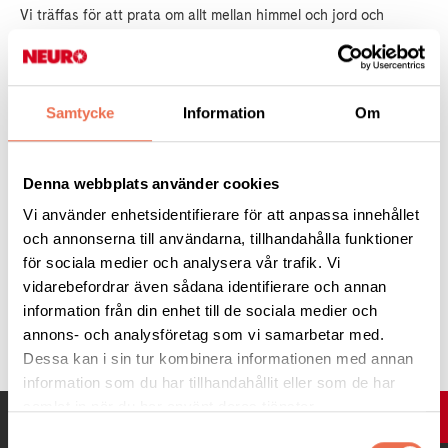
Vi träffas för att prata om allt mellan himmel och jord och
kanske pratar lite om Neuro.
Efter fikan kan man passa på att besöka de utställningar som är
öppna för dagen eller så kanske man hittar något i butiken ni
Samtycke
Information
Om
vill köpa.
Denna webbplats använder cookies
Ingen föranmälan krävs.
Vi använder enhetsidentifierare för att anpassa innehållet
och annonserna till användarna, tillhandahålla funktioner
Ansvarig för denna träff är Malin Nimark
för sociala medier och analysera vår trafik. Vi
vidarebefordrar även sådana identifierare och annan
information från din enhet till de sociala medier och
Tipsa
annons- och analysföretag som vi samarbetar med.
Dessa kan i sin tur kombinera informationen med annan
information som du har tillhandahållit eller som de har
samlat in när du har använt deras tjänster.
UPP
Samtyckesval