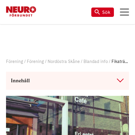
Till vår Facebook
Sök
Förening
Förening
Nordöstra Skåne
Blandad info
Fikaträff i Kristianstad
Innehåll