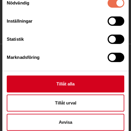
Nödvändig
Inställningar
Statistik
KONTAKT
Marknadsföring
Besöksadress:
Ågatan 12 C, 172 62 Sundbyberg
Tillåt alla
Telefon:
08-677 70 10
Postadress:
Tillåt urval
Box 4086
171 04 Solna
Avvisa
info@neuro.se