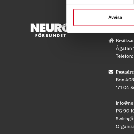
Avvisa
KONTA
Besöksad
Ågatan 
Telefon
Postadre
Box 40
171 04 S
info@ne
PG 90 10
Swishgå
Organis