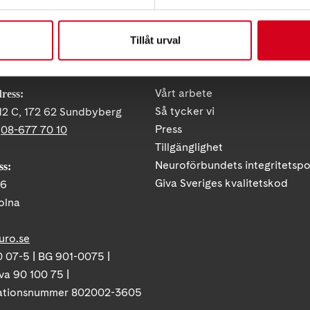
Tillåt urval
KT
FÖRDJUPNING
Vårt arbete
ress:
Så tycker vi
12 C, 172 62 Sundbyberg
Press
:
08-677 70 10
Tillgänglighet
Neuroförbundets integritetspo
ss:
Giva Sveriges kvalitetskod
86
olna
uro.se
 07-5 | BG 901-0075 |
va 90 100 75 |
ationsnummer 802002-3605