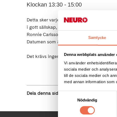
Klockan 13:30 - 15:00
Detta sker varje onsdag eftermiddag och h
i gott sällskap, köpa en lott eller för att
Ronnie Carlsson och Birgitta Andersson tur
Samtycke
Datumen som är kvar för våren är:
26 april
Denna webbplats använder 
Det krävs ingen föranmälan och nya som g
Vi använder enhetsidentifierar
sociala medier och analysera 
till de sociala medier och a
med annan information som du 
Dela denna sida:
Samtyckesval
Nödvändig