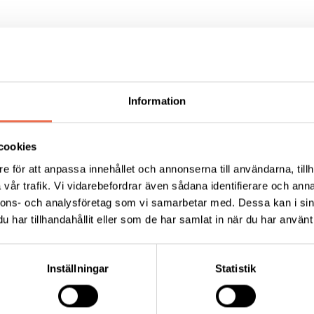
it kan man komma för en enkel fika
 passa på att träna med föreningens egna motorcykel.
as om att ansvara för detta.
Information
, 3 maj, 17 maj och avslutning den 24 maj.
cookies
amla deltagare är så välkomna!
e för att anpassa innehållet och annonserna till användarna, tillh
vår trafik. Vi vidarebefordrar även sådana identifierare och anna
nnons- och analysföretag som vi samarbetar med. Dessa kan i sin
har tillhandahållit eller som de har samlat in när du har använt 
Tipsa
Skri
Inställningar
Statistik