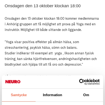
Onsdagen den 13 oktober klockan 18:00
Onsdagen den 13 oktober klockan 18:00 kommer medlemmarna
i Anhörig-gruppen att få möjlighet att prova på Yoga med en
instruktör. Möjlighet till både sittande och liggande.
"Yoga
visar positiva effekter på allmän hälsa, som
stresshantering, psykisk hälsa, sömn och balans.
Studier indikerar till exempel att
yoga
, liksom annan fysisk
träning, kan sänka hjärtfrekvensen, andningshastigheten och
blodtrycket och hjälpa till att få oro och depression."
Så även om ni som anhörig inte varit med förut, men tycker att
det låter intressant så är ni hjärtligt välkomna. Kontakta bara
ansvarige Olof Hedberg innan:
0739-464767
Samtycke
Information
Om