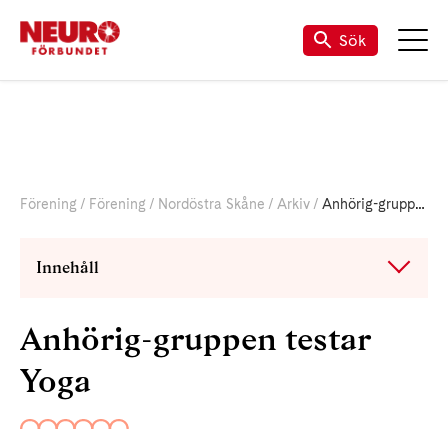
Till vår Facebook
Sök
Förening
Förening
Nordöstra Skåne
Arkiv
Anhörig-gruppen testar Yoga
Innehåll
Anhörig-gruppen testar
Yoga