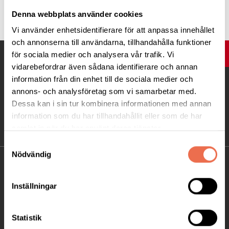
Tipsa
Denna webbplats använder cookies
Vi använder enhetsidentifierare för att anpassa innehållet
och annonserna till användarna, tillhandahålla funktioner
UPP
för sociala medier och analysera vår trafik. Vi
vidarebefordrar även sådana identifierare och annan
information från din enhet till de sociala medier och
annons- och analysföretag som vi samarbetar med.
Dessa kan i sin tur kombinera informationen med annan
information som du har tillhandahållit eller som de har
samlat in när du har använt deras tjänster.
Samtyckesval
Nödvändig
KONTAKT
Inställningar
Besöksadress:
Ågatan 12 C, 172 62 Sundbyberg
Telefon:
08-677 70 10
Statistik