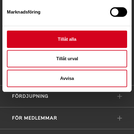
Postadress:
Marknadsföring
Box 4086
171 04 Solna
Tillåt alla
info@neuro.se
PG 90 10 07-5 | BG 901-0075 | Swishgåva 90 100
75 | Organisationsnummer 802002-3605
Tillåt urval
Till kontaktsidan
Avvisa
FÖRDJUPNING
FÖR MEDLEMMAR