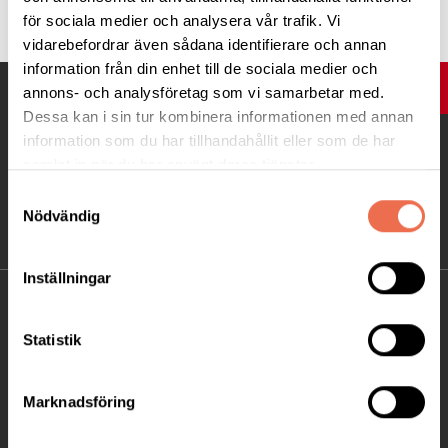
för sociala medier och analysera vår trafik. Vi
vidarebefordrar även sådana identifierare och annan
information från din enhet till de sociala medier och
UPP
annons- och analysföretag som vi samarbetar med.
Dessa kan i sin tur kombinera informationen med annan
information som du har tillhandahållit eller som de har
samlat in när du har använt deras tjänster.
Samtyckesval
Nödvändig
Inställningar
KONTAKT
Statistik
Besöksadress:
Ågatan 12 C, 172 62 Sundbyberg
Marknadsföring
Telefon:
08-677 70 10