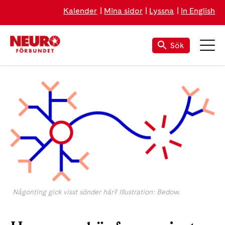
Kalender
Mina sidor
Lyssna
In English
Sök
Någonting gick visst sönder här? Illustration: Bedow.