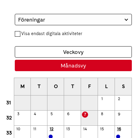
Föreningar
Visa endast digitala aktiviteter
Veckovy
Månadsvy
M
T
O
T
F
L
S
1
2
31
3
4
5
6
8
9
7
32
12
16
10
11
13
14
15
33