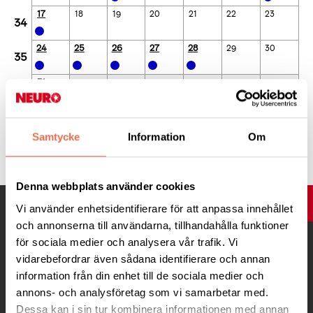
17
18
19
20
21
22
23
34
24
25
26
27
28
29
30
35
31
36
Dagar som är fetmarkerade och med färg-prick har aktiviteter.
Samtycke
Information
Om
Klicka på en dag för att se dessa aktiviteter.
Denna webbplats använder cookies
UPP
Vi använder enhetsidentifierare för att anpassa innehållet
och annonserna till användarna, tillhandahålla funktioner
för sociala medier och analysera vår trafik. Vi
vidarebefordrar även sådana identifierare och annan
information från din enhet till de sociala medier och
annons- och analysföretag som vi samarbetar med.
Dessa kan i sin tur kombinera informationen med annan