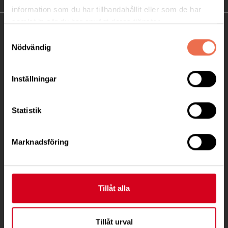
information som du har tillhandahållit eller som de har
samlat in när du har använt deras tjänster.
KONTAKT
Samtyckesval
Nödvändig
Besöksadress:
Ågatan 12 C, 172 62 Sundbyberg
Inställningar
Telefon:
08-677 70 10
Postadress:
Statistik
Box 4086
171 04 Solna
Marknadsföring
info@neuro.se
PG 90 10 07-5 | BG 901-0075 | Swishgåva 90 100
Tillåt alla
75 | Organisationsnummer 802002-3605
Till kontaktsidan
Tillåt urval