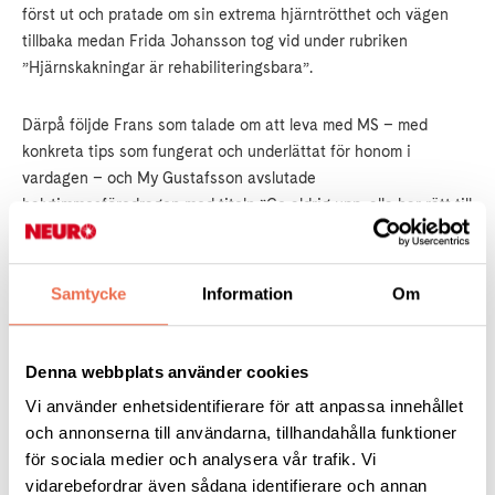
först ut och pratade om sin extrema hjärntrötthet och vägen
tillbaka medan Frida Johansson tog vid under rubriken
”Hjärnskakningar är rehabiliteringsbara”.
Därpå följde Frans som talade om att leva med MS – med
konkreta tips som fungerat och underlättat för honom i
vardagen – och My Gustafsson avslutade
halvtimmesföredragen med titeln ”Ge aldrig upp, alla har rätt till
bra kommunikation och träning”.
Samtycke
Information
Om
Håkan Widner, överläkare i neurologi, föreläste
Håkan Widner, överläkare i neurologi på Skånes
Denna webbplats använder cookies
universitetssjukhus, tillika professor knuten till Lunds
Vi använder enhetsidentifierare för att anpassa innehållet
universitet, föreläste därefter mellan kl. 16 och 17.30, där
och annonserna till användarna, tillhandahålla funktioner
rubriken löd ”Nya behandlingsformer av neurologiska
för sociala medier och analysera vår trafik. Vi
sjukdomar”. Stroke, MS, Alzheimers sjukdom, Parkinsons
vidarebefordrar även sådana identifierare och annan