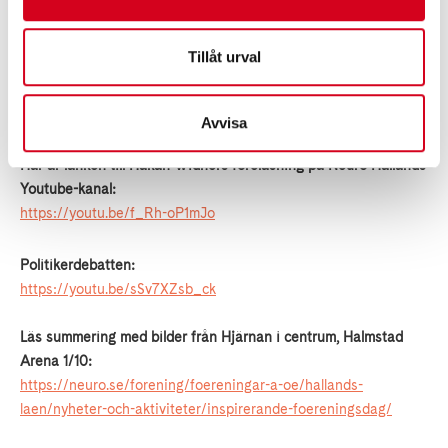
neurologisk skada/sjukdom”.
Tillåt urval
Neuro Halland riktar ett stort tack till samtliga som medverkade,
inklusive publiken, vid Hjärnan i centrum 4/10!
Avvisa
Här är länken till Håkan Widners föreläsning på Neuro Hallands
Youtube-kanal:
https://youtu.be/f_Rh-oP1mJo
Politikerdebatten:
https://youtu.be/sSv7XZsb_ck
Läs summering med bilder från Hjärnan i centrum, Halmstad
Arena 1/10:
https://neuro.se/forening/foereningar-a-oe/hallands-
laen/nyheter-och-aktiviteter/inspirerande-foereningsdag/