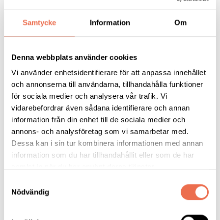
Kassör: Frans van Lokhorst
Ledamot: Kerstin Martinsson
Samtycke
Information
Om
Ledamot: Emil Bengtsson
Ledamot: Daniel Ayre
Ledamot: Thomas Jul Skoglund
Denna webbplats använder cookies
Suppleant: Veronica Hedeås
Vi använder enhetsidentifierare för att anpassa innehållet
Suppleant: Sture Pettersson
och annonserna till användarna, tillhandahålla funktioner
Suppleant: Marika Wallander
för sociala medier och analysera vår trafik. Vi
vidarebefordrar även sådana identifierare och annan
Revisorer:
information från din enhet till de sociala medier och
Göran Thorzén
annons- och analysföretag som vi samarbetar med.
Camilla Eklund
Dessa kan i sin tur kombinera informationen med annan
information som du har tillhandahållit eller som de har
Valberedning:
samlat in när du har använt deras tjänster.
Pär Alvå (sammankallande)
Anna-Karin Nilsson
Samtyckesval
Marika Wallander
Nödvändig