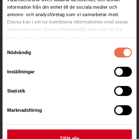
information från din enhet till de sociala medier och
Besöksadress:
annons- och analysföretag som vi samarbetar med.
C/O Ewa Andersson Hagberg
Dessa kan i sin tur kombinera informationen med annan
, 519 96 Fotskäl
information som du har tillhandahållit eller som de har
Telefon:
0738 – 317 551
samlat in när du har använt deras tjänster.
Samtyckesval
Postadress:
Nödvändig
Mellby Dalagården 1
519 96 Fotskäl
Inställningar
mark@neuro.se
Statistik
BG 862-8190
Till kontaktsidan
Marknadsföring
Tillåt alla