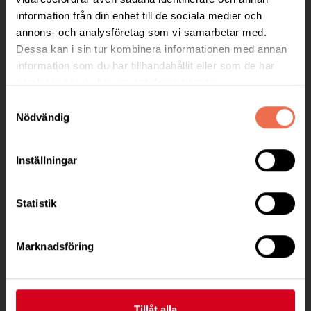
information från din enhet till de sociala medier och
Besöksadress:
annons- och analysföretag som vi samarbetar med.
C/O Ewa Andersson Hagberg
Dessa kan i sin tur kombinera informationen med annan
, 519 96 Fotskäl
information som du har tillhandahållit eller som de har
Telefon:
0738 – 317 551
samlat in när du har använt deras tjänster.
Samtyckesval
Postadress:
Nödvändig
Mellby Dalagården 1
519 96 Fotskäl
Inställningar
mark@neuro.se
Statistik
BG 862-8190
Till kontaktsidan
Marknadsföring
Tillåt alla