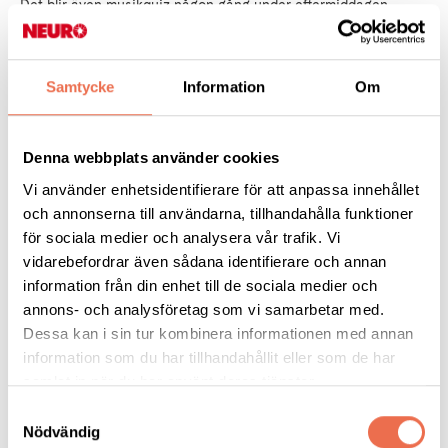
Det blir även musikquiz någon gång under eftermiddagen.
Anmäl er till kansliet på
035-10 50 24
eller till
halmstad@neuro.se
och sista anmälnings- och betalningsdag är
Samtycke
Information
Om
14/5.
Kostnad: 150 kr för medlem, 250 kr ej medlem/assistent.
Denna webbplats använder cookies
Vi använder enhetsidentifierare för att anpassa innehållet
Ni betalar via bankgironr 5778-7459 eller till Neuro Halmstads
och annonserna till användarna, tillhandahålla funktioner
swish-nummer 1231393404.
för sociala medier och analysera vår trafik. Vi
vidarebefordrar även sådana identifierare och annan
Välkomna!
information från din enhet till de sociala medier och
annons- och analysföretag som vi samarbetar med.
Dessa kan i sin tur kombinera informationen med annan
information som du har tillhandahållit eller som de har
samlat in när du har använt deras tjänster.
Samtyckesval
Nödvändig