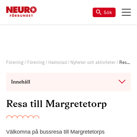
Sök
Förening
Förening
Halmstad
Nyheter och aktiviteter
Resa till Margretetorp
Innehåll
Resa till Margretetorp
Välkomna på bussresa till Margretetorps