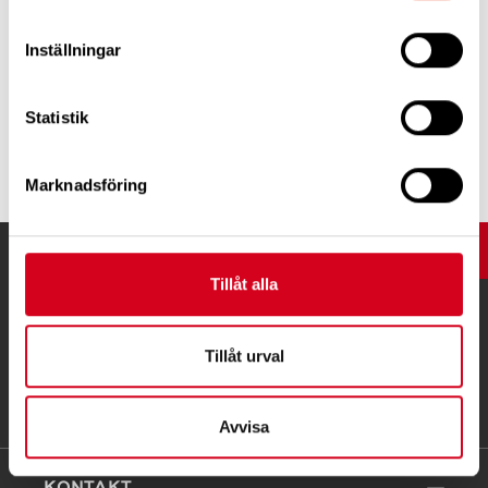
Inställningar
Bilder från Margretetorps hemsida.
Statistik
Tipsa
Marknadsföring
UPP
Tillåt alla
Tillåt urval
Avvisa
KONTAKT