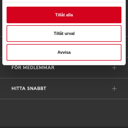
PG 90 10 07-5 | BG 901-0075 | Swishgåva 90 100
75 | Organisationsnummer 802002-3605
Tillåt alla
Till kontaktsidan
Tillåt urval
FÖRDJUPNING
Avvisa
FÖR MEDLEMMAR
HITTA SNABBT