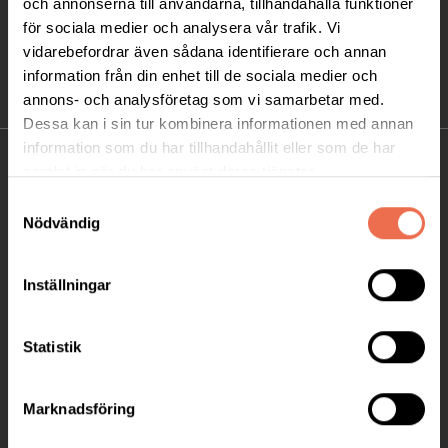
och annonserna till användarna, tillhandahålla funktioner
för sociala medier och analysera vår trafik. Vi
vidarebefordrar även sådana identifierare och annan
information från din enhet till de sociala medier och
annons- och analysföretag som vi samarbetar med.
Dessa kan i sin tur kombinera informationen med annan
information som du har tillhandahållit eller som de har
KONTAKT
samlat in när du har använt deras tjänster.
Samtyckesval
Besöksadress:
Nödvändig
Ågatan 12 C, 172 62 Sundbyberg
Telefon:
08-677 70 10
Inställningar
Postadress:
Box 4086
Statistik
171 04 Solna
Marknadsföring
info@neuro.se