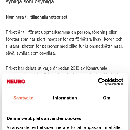
synliga som osynliga.
Nominera till tillgänglighetspriset
Priset är till för att uppmärksamma en person, förening eller
företag som har gjort insatser för att förbättra livsvillkoren och
tillgängligheten för personer med olika funktionsnedsättningar,
såväl synliga som osynliga.
Priset har delats ut varje år sedan 2018 av Kommunala
tillgänglighetsrådet. Priset ska lyfta fram och belöna förebilder
och goda exempel i arbetet för en tillgänglig kommun där alla
har lika möjligheter.
Samtycke
Information
Om
Nominera din kandidat senast 31 januari 2026.
Denna webbplats använder cookies
Skriv: Vem du nominerar Motiveringen Dina kontaktuppgifter
(namn och epost) Skicka via epost till ktr@enkoping.se
Vi använder enhetsidentifierare för att anpassa innehållet