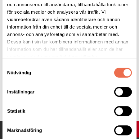
och annonserna till användarna, tillhandahålla funktioner
för sociala medier och analysera vår trafik. Vi
Eller posta till:
vidarebefordrar även sådana identifierare och annan
information från din enhet till de sociala medier och
Enköpings kommun
annons- och analysföretag som vi samarbetar med.
Kommunala tillgänglighetsrådet
Dessa kan i sin tur kombinera informationen med annan
745 80 Enköping
information som du har tillhandahållit eller som de har
samlat in när du har använt deras tjänster.
Bilden visar Anders Wikman, ordförande i kommunala
Samtyckesval
tillgänglighetsrådet, vinnarna 2025 Torbjörn och Britt-Marie
Nödvändig
Bernström samt Jan Wigdell som är initiativtagare till priset.
Inställningar
Tipsa
Statistik
UPP
Marknadsföring