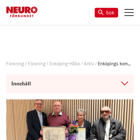
Sök
Förening
Förening
Enköping-Håbo
Arkiv
Enköpings kommun: Tillgänglighetspriset 2026 nominering
Innehåll