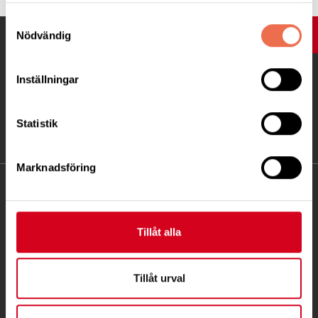
Samtyckesval
Nödvändig
UPP
Inställningar
Statistik
Marknadsföring
KONTAKT
Besöksadress:
Tillåt alla
Ågatan 12 C, 172 62 Sundbyberg
Telefon:
08-677 70 10
Tillåt urval
Postadress:
Box 4086