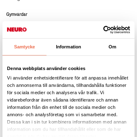
Gy
mvärdar
Annie Jeppas - Mailadress:
jeppkatt@hotmail.com
Hans Jegeus - Mailadress:
hans.jegeus@telia.se
Samtycke
Information
Om
Fysioterapeut som finns på plats måndagar och onsdagar är
Jan Bolin.
Denna webbplats använder cookies
För att träna ska du vara medlem i Neuroförbundet och det kan
Vi använder enhetsidentifierare för att anpassa innehållet
du bli genom att
klicka på länken här
eller ring 08-677 70 10.
och annonserna till användarna, tillhandahålla funktioner
för sociala medier och analysera vår trafik. Vi
vidarebefordrar även sådana identifierare och annan
Innehållsansvarig:
Petra Janetzky-Book
information från din enhet till de sociala medier och
annons- och analysföretag som vi samarbetar med.
Dessa kan i sin tur kombinera informationen med annan
Tipsa
information som du har tillhandahållit eller som de har
samlat in när du har använt deras tjänster.