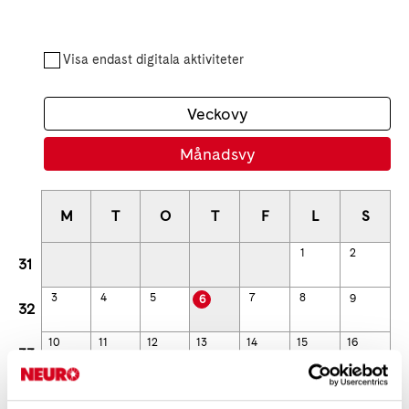
Visa endast digitala aktiviteter
Veckovy
Månadsvy
M
T
O
T
F
L
S
1
2
31
3
4
5
7
8
9
6
32
10
11
12
13
14
15
16
33
17
18
19
20
21
22
23
34