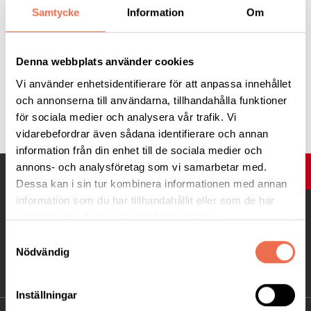
Samtycke
Information
Om
24
25
26
27
28
29
30
35
31
36
Denna webbplats använder cookies
Vi använder enhetsidentifierare för att anpassa innehållet
och annonserna till användarna, tillhandahålla funktioner
Dagar som är fetmarkerade och med färg-prick har aktiviteter.
för sociala medier och analysera vår trafik. Vi
Klicka på en dag för att se dessa aktiviteter.
vidarebefordrar även sådana identifierare och annan
information från din enhet till de sociala medier och
annons- och analysföretag som vi samarbetar med.
UPP
Dessa kan i sin tur kombinera informationen med annan
information som du har tillhandahållit eller som de har
samlat in när du har använt deras tjänster.
Samtyckesval
Nödvändig
Inställningar