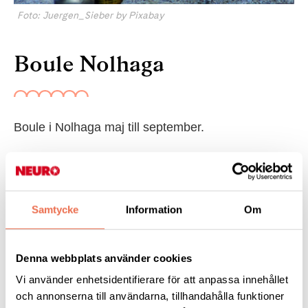
Foto: Juergen_Sieber by Pixabay
Boule Nolhaga
Boule i Nolhaga maj till september.
Vi spelar Boule i Nolhaga tisdagar kl 11 till ca 12.30,
Nolhaga Allé, höger sida (innan Tallhyddan)
Samtycke
Information
Om
2026: 5 maj till 30 juni 2025 & 4 augusti till 29 september,
uppehåll under juli.
Denna webbplats använder cookies
Ta med fika!
Vi använder enhetsidentifierare för att anpassa innehållet
Regnar det ställer vi in.
och annonserna till användarna, tillhandahålla funktioner