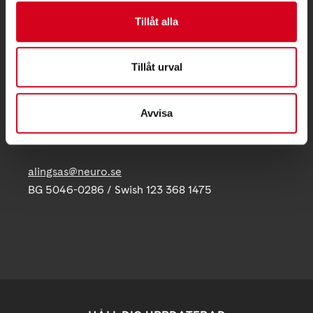
Tillåt alla
Besöksadress:
Folkets Hus, Norra Strömgatan 9, 441 31 Alingsås
Telefon:
Tillåt urval
Postadress:
Avvisa
c/o Folkets Hus, Norra Strömgatan 9
441 31 Alingsås
alingsas@neuro.se
BG 5046-0286 / Swish 123 368 1475