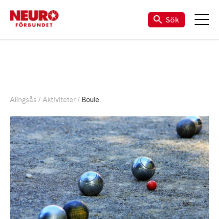
Till Neuro.se
Sök
Alingsås
Aktiviteter
Boule