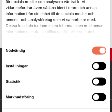
för sociala medier och analysera vår trafik. Vi
Kontaktperson: Roland Würgler, tel. 0707 293616, skriv SMS
vidarebefordrar även sådana identifierare och annan
om han inte svarar.
information från din enhet till de sociala medier och
annons- och analysföretag som vi samarbetar med.
Dessa kan i sin tur kombinera informationen med annan
Tipsa
information som du har tillhandahållit eller som de har
samlat in när du har använt deras tjänster.
Samtyckesval
Nödvändig
UPP
Inställningar
Statistik
Marknadsföring
KONTAKT