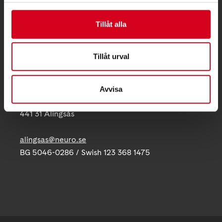
KONTAKT
Tillåt alla
Besöksadress:
Folkets Hus, Norra Strömgatan 9, 441 31 Alingsås
Tillåt urval
Telefon:
Postadress:
Avvisa
c/o Folkets Hus, Norra Strömgatan 9
441 31 Alingsås
alingsas@neuro.se
BG 5046-0286 / Swish 123 368 1475