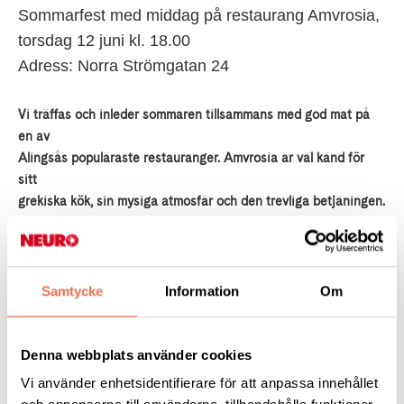
Sommarfest med middag på restaurang Amvrosia,
torsdag 12 juni kl. 18.00
Adress: Norra Strömgatan 24
Vi träffas och inleder sommaren tillsammans med god mat på
en av
Alingsås populäraste restauranger. Amvrosia är väl känd för
sitt
grekiska kök, sin mysiga atmosfär och den trevliga betjäningen.
Kostnad: 225 kr / person, inkl. vatten samt kaffe. Öl eller vin
kostar 65 kr / glas
Samtycke
Information
Om
Du anmäler dig genom att betala 225 kr senast 6 juni till Neuro
Alingsås:
Denna webbplats använder cookies
Bankgiro nr. 5046-0286 eller Swish nr 123 368 14 75
Vi använder enhetsidentifierare för att anpassa innehållet