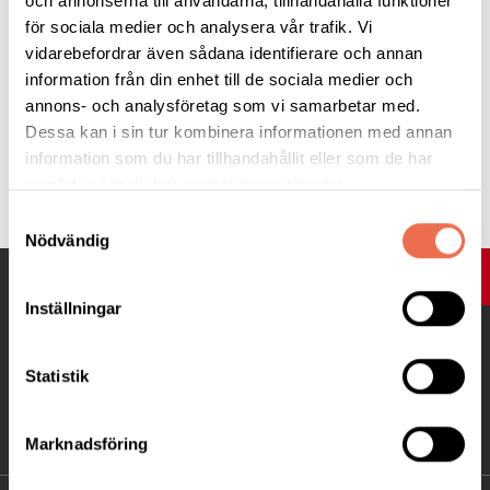
och annonserna till användarna, tillhandahålla funktioner
Om du har frågor kontakta:
för sociala medier och analysera vår trafik. Vi
Inger Johansson Tel. 0704 392048 eller Jan-Erik Elmqvist Tel.
vidarebefordrar även sådana identifierare och annan
0703 175600
information från din enhet till de sociala medier och
Om de inte svarar skicka SMS så ringer de tillbaka.
annons- och analysföretag som vi samarbetar med.
Dessa kan i sin tur kombinera informationen med annan
information som du har tillhandahållit eller som de har
Tipsa
samlat in när du har använt deras tjänster.
Samtyckesval
Nödvändig
UPP
Inställningar
Statistik
Marknadsföring