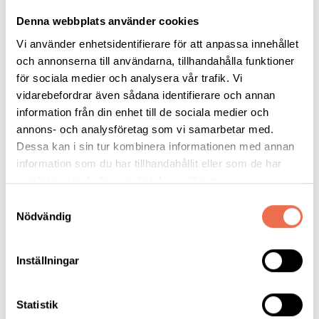
plats i konferenslokalen så ser jag plötsligt en strålande vacker
Denna webbplats använder cookies
kvinna med en otroligt stark karisma komma körande emot mig.
Vi använder enhetsidentifierare för att anpassa innehållet
Hon ler stort, presenterar sig och säger i nästa ögonblick - du
och annonserna till användarna, tillhandahålla funktioner
måste ha samma diagnos som jag! Du rör dig precis som jag
för sociala medier och analysera vår trafik. Vi
gjorde för ett antal år sedan. Det visade sig stämma. Vi hade
vidarebefordrar även sådana identifierare och annan
samma diagnos. Känslan var otrolig! Denna dagen inledde vi en
information från din enhet till de sociala medier och
vänskap som har varat ända fram till idag och den vackra
annons- och analysföretag som vi samarbetar med.
kvinnan var min företrädare Kathleen Bengtsson-Hayward som
Dessa kan i sin tur kombinera informationen med annan
är min förebild på många sätt.
information som du har tillhandahållit eller som de har
samlat in när du har använt deras tjänster.
Att bli medlem i en funktionshinderorganisation var egentligen
Samtyckesval
inte ett självklart val för mig. Men när jag väl tog steget har jag
Nödvändig
aldrig ångrat det. Första åren var jag en passiv medlem som
hade stor glädje av medlemstidningen och vetskapen om att
det fanns någonstans jag kunde ringa om jag ville ha hjälp och
Inställningar
stöd med något. Det fanns också en lokalförening som erbjöd
ett antal träffar och aktiviteter, men detta var något som jag
Statistik
inte hade tid med under barnaåren, utan något jag började