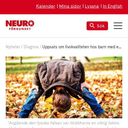
Kalender
Mina sidor
Lyssna
In English
Sök
Nyheter
Diagnos
Uppsats om livskvaliteten hos barn med epilepsi
"Angående den fysiska hälsan var föräldrarna en viktig faktor,