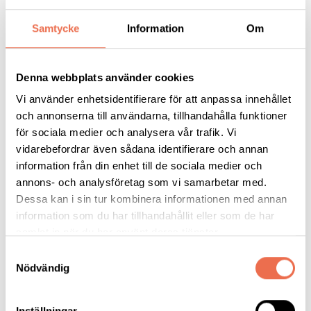
med GDPR och Neuroförbundets integritetspolicy
(
neuro.se/integritet
)
Samtycke
Information
Om
Prenumerera nu!
Denna webbplats använder cookies
Vi använder enhetsidentifierare för att anpassa innehållet
och annonserna till användarna, tillhandahålla funktioner
Läs mer på Neuro.se
för sociala medier och analysera vår trafik. Vi
vidarebefordrar även sådana identifierare och annan
information från din enhet till de sociala medier och
annons- och analysföretag som vi samarbetar med.
Dessa kan i sin tur kombinera informationen med annan
Epilepsi
information som du har tillhandahållit eller som de har
samlat in när du har använt deras tjänster.
Symtom vid epilepsi
Samtyckesval
Nödvändig
Behandling vid epilepsi
Inställningar