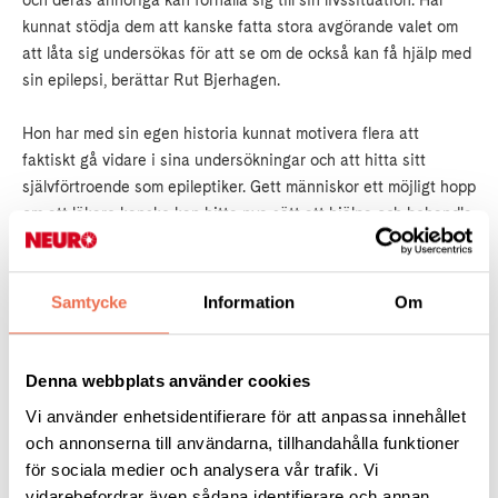
och deras anhöriga kan förhålla sig till sin livssituation. Har
kunnat stödja dem att kanske fatta stora avgörande valet om
att låta sig undersökas för att se om de också kan få hjälp med
sin epilepsi, berättar Rut Bjerhagen.
Hon har med sin egen historia kunnat motivera flera att
faktiskt gå vidare i sina undersökningar och att hitta sitt
självförtroende som epileptiker. Gett människor ett möjligt hopp
om att läkare kanske kan hitta nya sätt att hjälpa och behandla
och underlätta deras liv.
- Jag har pratat med patienter som ska genomgå operation och
Samtycke
Information
Om
som gärna velat prata med någon som har erfarenheten hur allt
går till. Detta är ett av många sätt för mig att ge tillbaka för det
fina liv jag har nu, säger Rut Bjerhagen.
Denna webbplats använder cookies
Vi använder enhetsidentifierare för att anpassa innehållet
och annonserna till användarna, tillhandahålla funktioner
för sociala medier och analysera vår trafik. Vi
vidarebefordrar även sådana identifierare och annan