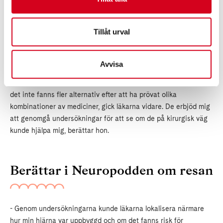
Bjerhagen, berodde på att hon efter fyra decennier blivit
terapiresistent. De symtomlindrande läkemedlen verkade inte
Tillåt urval
längre.
- Inga mediciner bet på epilepsin och jag uttryckte min
Avvisa
förtvivlan till läkarna. De lyssnade på mig och jag valde att
tacka ja till att låta mig undersökas via medicinbyten. Men då
det inte fanns fler alternativ efter att ha prövat olika
kombinationer av mediciner, gick läkarna vidare. De erbjöd mig
att genomgå undersökningar för att se om de på kirurgisk väg
kunde hjälpa mig, berättar hon.
Berättar i Neuropodden om resan
- Genom undersökningarna kunde läkarna lokalisera närmare
hur min hjärna var uppbyggd och om det fanns risk för