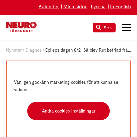
Kalender
Mina sidor
Lyssna
In English
Sök
Nyheter
Diagnos
Epilepsidagen 8/2- Så blev Rut befriad från sina epilepsisymtom
Vänligen godkänn marketing cookies för att kunna se
videon
Ändra cookies inställningar