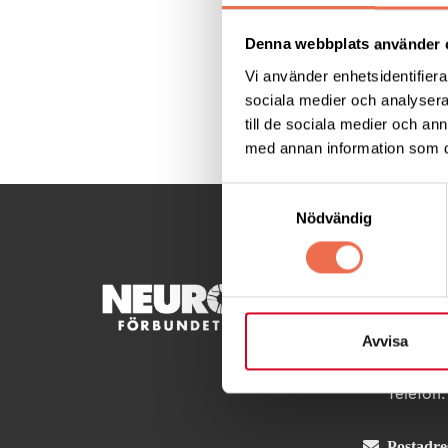
Jeanette.
Denna webbplats använder 
Vi använder enhetsidentifierar
sociala medier och analysera 
Dela denna sida:
till de sociala medier och a
med annan information som du 
Samtyckesval
Nödvändig
KONTA
Avvisa
Besöksad
Ågatan 
Telefon
Postadre