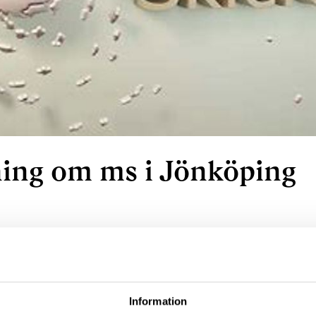
ning om ms i Jönköping
 - Nu och i framtiden. Deltar gör Anna Eklund, 
uromottagningen,
yhov. Föreläser gör även Jeanette Lilja från 
Information
t finnas möjlighet att ställa frågor till både An