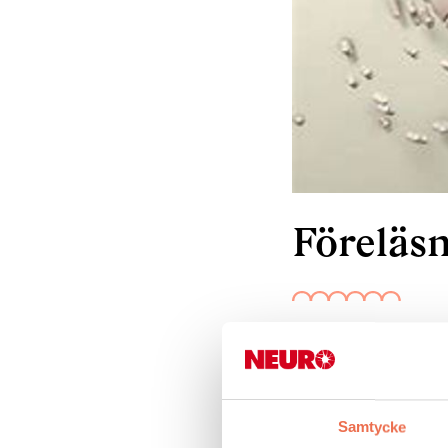
Föreläs
Multipel skleros
neurolog vid Ne
Länssjukhuset R
Samtycke
MS. Det kommer at