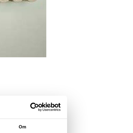
överläkare och
Neuro Ung med
Om
na och till