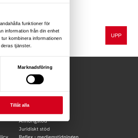
andahålla funktioner för
n information från din enhet
UPP
a
Skriv ut
 tur kombinera informationen
deras tjänster.
Marknadsföring
FÖR MEDLEMMAR
Förening
Tillåt alla
Diagnosstöd
Anhörigstöd
Juridiskt stöd
licy
Reflex - medlemstidningen