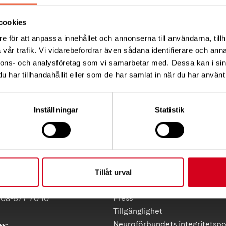
cookies
e för att anpassa innehållet och annonserna till användarna, tillh
vår trafik. Vi vidarebefordrar även sådana identifierare och anna
Tips
nnons- och analysföretag som vi samarbetar med. Dessa kan i sin
har tillhandahållit eller som de har samlat in när du har använt 
Inställningar
Statistik
KT
FÖRDJUPNING
Vårt arbete
Tillåt urval
ress:
Så tycker vi
12 C, 172 62 Sundbyberg
Press
:
08-677 70 10
Tillgänglighet
Neuroförbundets integritetspo
ss: