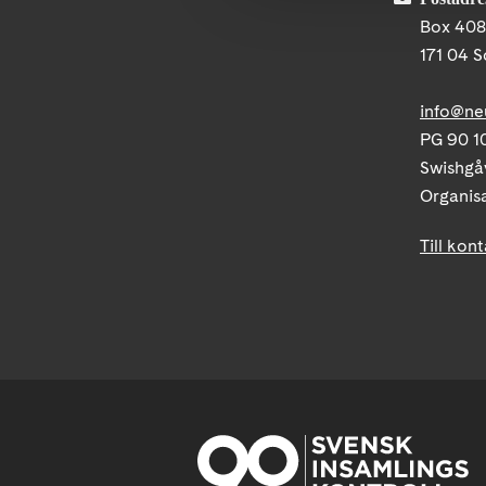
Box 40
171 04 S
info@ne
PG 90 10
Swishgå
Organis
Till kon