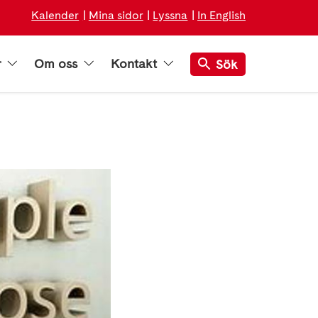
Kalender
Mina sidor
Lyssna
In English
r
Om oss
Kontakt
Sök