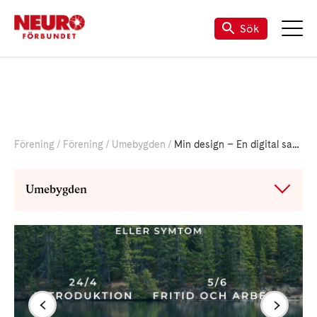
Sök
Förening
Förening
Umebygden
Min design – En digital samtalsgrupp för dig som lever med neurologisk sjukdom, skada eller symtom.
Umebygden