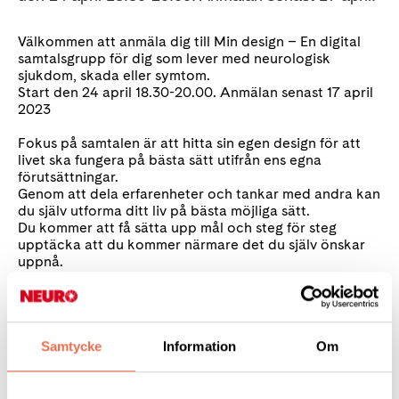
Välkommen att anmäla dig till Min design – En digital
samtalsgrupp för dig som lever med neurologisk
sjukdom, skada eller symtom.
Start den 24 april 18.30-20.00. Anmälan senast 17 april
2023
Fokus på samtalen är att hitta sin egen design för att
livet ska fungera på bästa sätt utifrån ens egna
förutsättningar.
Genom att dela erfarenheter och tankar med andra kan
du själv utforma ditt liv på bästa möjliga sätt.
Du kommer att få sätta upp mål och steg för steg
upptäcka att du kommer närmare det du själv önskar
uppnå.
Datum och tid
Vi träffas på plattformen Zoom varannan måndag 18.30-20.00
totalt 6 tillfällen.
Samtycke
Information
Om
(4 under våren och 2 till hösten)
24 april - Introduktion