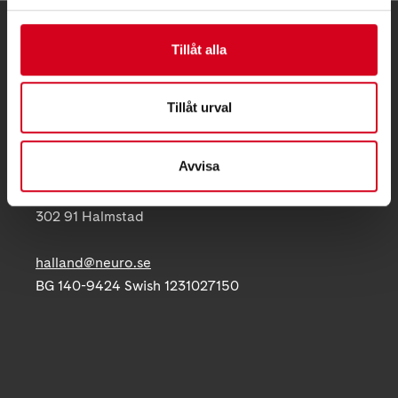
KONTAKT
Tillåt alla
Besöksadress:
Gathenhielmsvägen 17, 302 91 Halmstad
Tillåt urval
Telefon:
035-10 50 24
Avvisa
Postadress:
Gatenhielmsvägen 17
302 91 Halmstad
halland@neuro.se
BG 140-9424 Swish 1231027150