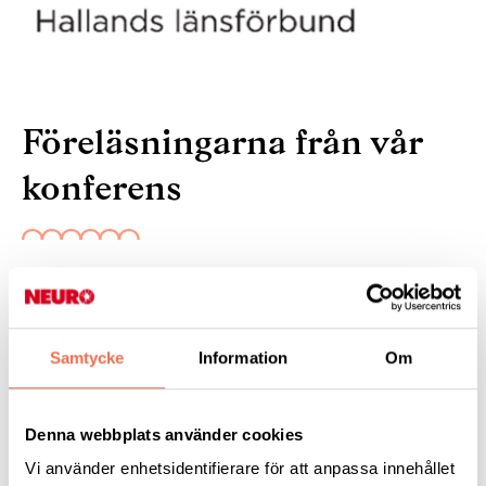
Föreläsningarna från vår
konferens
8 juli 2022
I april bjöd Neuro Halland i samarbete med Region
Halland in till en konferens om Vård och
Samtycke
Information
Om
Rehabilitering. Föreläsningarna från dagen går nu
att hitta på youtube!
Denna webbplats använder cookies
Vi använder enhetsidentifierare för att anpassa innehållet
Följ länken för att komma till en spellista (klicka
HÄR
) med alla