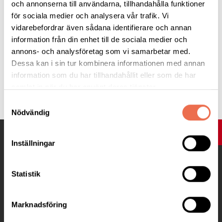
och annonserna till användarna, tillhandahålla funktioner
föreläsningar från konferensen eller gå in på vår
youtube kanal
för sociala medier och analysera vår trafik. Vi
Neuro Halland.
vidarebefordrar även sådana identifierare och annan
information från din enhet till de sociala medier och
Vi önskar er en trevlig sommar!
annons- och analysföretag som vi samarbetar med.
Dessa kan i sin tur kombinera informationen med annan
information som du har tillhandahållit eller som de har
Tipsa
samlat in när du har använt deras tjänster.
Samtyckesval
Nödvändig
UPP
Inställningar
Statistik
Marknadsföring