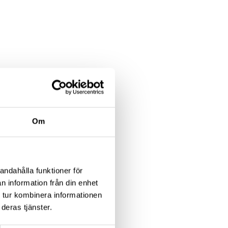
n få
Om
cket
andahålla funktioner för
lyckad
n information från din enhet
 tur kombinera informationen
deras tjänster.
erfekt.