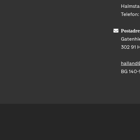
Halmst
Telefon
Postadre
Gatenhi
302 91 
halland
BG 140-