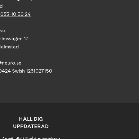
ad
:
035-10 50 24
ss:
elmsvägen 17
Halmstad
@neuro.se
9424 Swish 1231027150
HÅLL DIG
UPPDATERAD
Anmäl dig till vårt nyhetsbrev