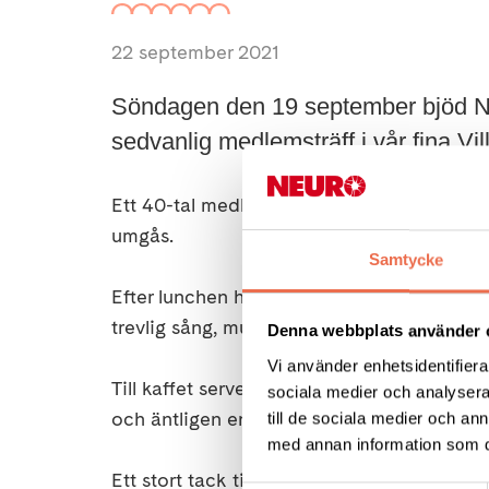
22 september 2021
Söndagen den 19 september bjöd Neu
sedvanlig medlemsträff i vår fina Vil
Ett 40-tal medlemmar samlades för att äta
umgås.
Samtycke
Efter lunchen hade vi lyckats boka Nicola
trevlig sång, musik och quiz som alla gärna
Denna webbplats använder 
Vi använder enhetsidentifierar
Till kaffet serverades Margits hembakade bj
sociala medier och analysera 
och äntligen en början till medlemsaktivite
till de sociala medier och a
med annan information som du 
Ett stort tack till Margit, Anna-Karin, Stur