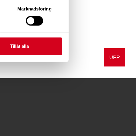
Marknadsföring
Tillåt alla
UPP
v ut