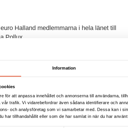
ro Halland medlemmarna i hela länet till
la Pollux.
 en härlig buffé från Restaurang Ekebacken och äntlige
Information
 från Nicola's Café Bäckavattnet som underhöll med my
 deltog i.
cookies
e för att anpassa innehållet och annonserna till användarna, tillh
örnbärsrutor. Alla var eniga om att träffen var väldigt 
vår trafik. Vi vidarebefordrar även sådana identifierare och anna
ter efter det trista pandemiåret.
nnons- och analysföretag som vi samarbetar med. Dessa kan i sin
har tillhandahållit eller som de har samlat in när du har använt 
e och Bengt som servade och såg till att allt fungerade p