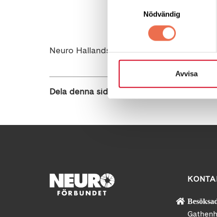
Samtyckesval
Nödvändig
Neuro Hallands styrelse
Avvisa
Dela denna sida:
KONTA
Besöksad
Gathenh