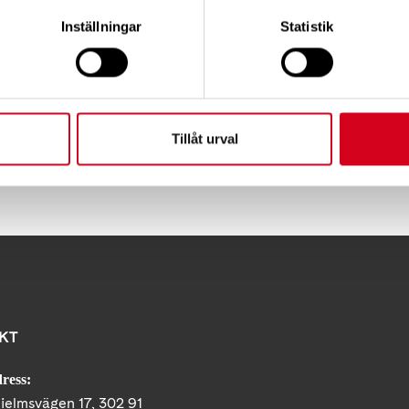
Inställningar
Statistik
Tillåt urval
Tipsa
Skri
KT
ress:
ielmsvägen 17, 302 91