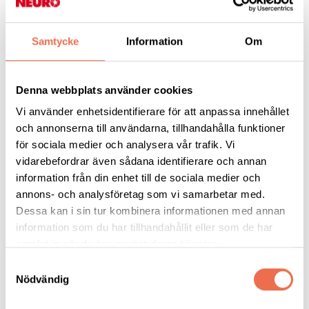
Framgång
Samtycke
Information
Om
Carina Holgersson är ny ordförande i Neuro Halland. Från att
ha varit helt frisk och en aktiv projektledare inom IT, få besked
om en aneurysm (utbuktning på pulsådern upp till hjärnan). En
Denna webbplats använder cookies
förebyggande operation genomförs och lyckas men Carina
Vi använder enhetsidentifierare för att anpassa innehållet
vaknar upp som extremt hjärntrött. Nu 4.5 år senare är hon på
och annonserna till användarna, tillhandahålla funktioner
upploppet att bli helt återställd.
för sociala medier och analysera vår trafik. Vi
vidarebefordrar även sådana identifierare och annan
Anmälan sker till kansliet via
telefon 035-10 50
information från din enhet till de sociala medier och
24,
mail
halland@neuro.se
eller via
anmälningsformuläret
längre
annons- och analysföretag som vi samarbetar med.
ner på sidan
. Anmäl er senast fredag den 19 augusti. Kostnad
Dessa kan i sin tur kombinera informationen med annan
för föreläsning är 50 kronor för medlemmar och 150 kronor för
information som du har tillhandahållit eller som de har
övriga. Det bjuds på kaffe och kaka.
samlat in när du har använt deras tjänster.
Samtyckesval
Vi önskar alla varmt välkomna!
Nödvändig
Villa Pollux hittar ni på Gatenhielmsvägen 17, Halmstad.