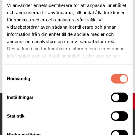
ställa frågor. För att medverka på testmötet klicka på länken
Vi använder enhetsidentifierare för att anpassa innehållet
nedan den 10 mars kl.11.00.
och annonserna till användarna, tillhandahålla funktioner
https://zoom.us/j/93122312529?
för sociala medier och analysera vår trafik. Vi
pwd=dG9tYUlyTGxsMmRVZnp2Nk9VaURydz09
vidarebefordrar även sådana identifierare och annan
information från din enhet till de sociala medier och
Ni kan även gå in på
www.zoom.us
och klicka på Join meeting
annons- och analysföretag som vi samarbetar med.
och ange mötes ID 931 2231 2529 med lösenord Neuro.
Dessa kan i sin tur kombinera informationen med annan
information som du har tillhandahållit eller som de har
samlat in när du har använt deras tjänster.
Samtyckesval
Tipsa
Nödvändig
Inställningar
UPP
Statistik
Marknadsföring