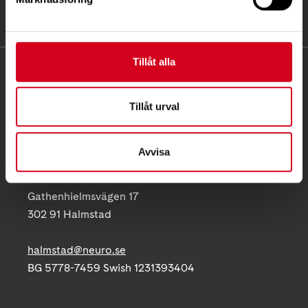
Tillåt alla
KONTAKT
Besöksadress:
Tillåt urval
Gathenhielmsvägen 17, 302 91 Halmstad
Telefon:
035-10 50 24
Avvisa
Postadress:
Gathenhielmsvägen 17
302 91 Halmstad
halmstad@neuro.se
BG 5778-7459 Swish 1231393404