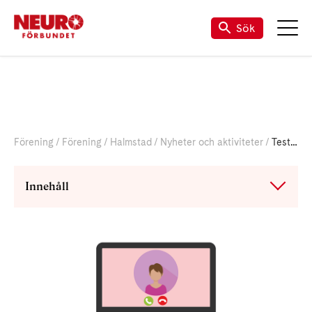
Sök
Förening
Förening
Halmstad
Nyheter och aktiviteter
Testmöte
Innehåll